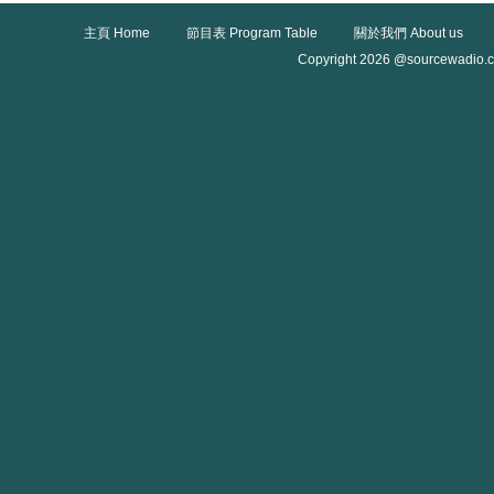
主頁 Home
節目表 Program Table
關於我們 About us
Copyright 2026 @sourcewadio.