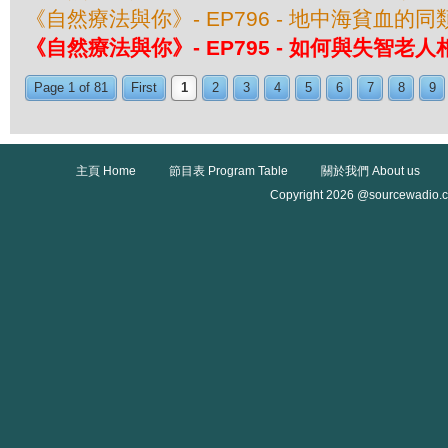
《自然療法與你》- EP796 - 地中海貧血的
《自然療法與你》- EP795 - 如何與失智老人
Page 1 of 81
First
1
2
3
4
5
6
7
8
9
主頁 Home
節目表 Program Table
關於我們 About us
Copyright 2026 @sourcewadio.