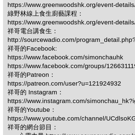
https://www.greenwoodshk.org/event-details
綠野林線上食生廚藝課程：
https://www.greenwoodshk.org/event-details
祥哥電台講食生：
http://sourcewadio.com/program_detail.ph
祥哥的Facebook:
https://www.facebook.com/simonchauhk
https://www.facebook.com/groups/1266311
祥哥的Patreon：
https://patreon.com/user?u=121924932
祥哥的 Instagram：
https://www.instagram.com/simonchau_hk
祥哥的Youtube：
https://www.youtube.com/channel/UCdls
祥哥的網台節目：