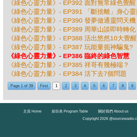
《綠色心靈力量》- EP392 面對無常綠色覺醒
《綠色心靈力量》- EP391 「斷捨離」身心
《綠色心靈力量》- EP390 發夢做通靈問天機
《綠色心靈力量》- EP389 周華山談即時轉化
《綠色心靈力量》- EP388 活出悠然10大覺醒
《綠色心靈力量》- EP387 玩能量扼神騙鬼?
《綠色心靈力量》- EP386 臨終的綠色智慧
《綠色心靈力量》- EP385 祥哥有幾極端？
《綠色心靈力量》- EP384 活下去7個問題
Page 1 of 39
First
1
2
3
4
5
6
7
8
9
主頁 Home
節目表 Program Table
關於我們 About us
Copyright 2026 @sourcewadio.