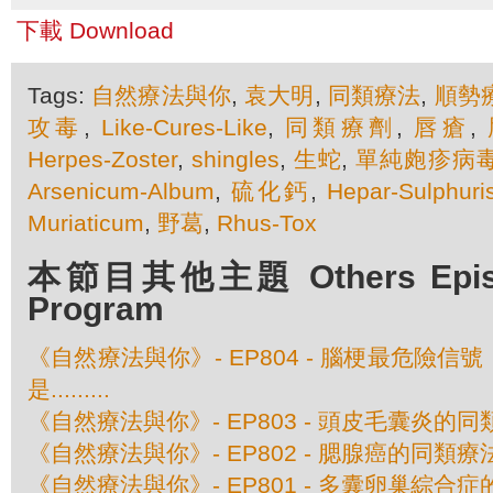
下載 Download
Tags:
自然療法與你
,
袁大明
,
同類療法
,
順勢
攻毒
,
Like-Cures-Like
,
同類療劑
,
唇瘡
,
Herpes-Zoster
,
shingles
,
生蛇
,
單純皰疹病
Arsenicum-Album
,
硫化鈣
,
Hepar-Sulphuri
Muriaticum
,
野葛
,
Rhus-Tox
本節目其他主題 Others Episod
Program
《自然療法與你》- EP804 - 腦梗最危險
是.........
《自然療法與你》- EP803 - 頭皮毛囊炎的
《自然療法與你》- EP802 - 腮腺癌的同類療
《自然療法與你》- EP801 - 多囊卵巢綜合