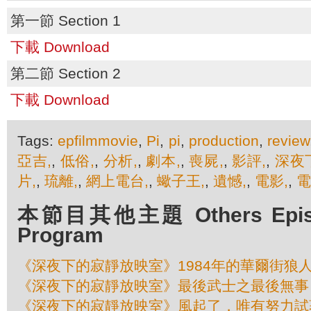
第一節 Section 1
下載 Download
第二節 Section 2
下載 Download
Tags:
epfilmmovie
,
Pi
,
pi
,
production
,
review
亞吉,
,
低俗,
,
分析,
,
劇本,
,
喪屍,
,
影評,
,
深夜
片,
,
琉離,
,
網上電台,
,
蠍子王,
,
遺憾,
,
電影,
,
電
本節目其他主題 Others Episod
Program
《深夜下的寂靜放映室》1984年的華爾街狼
《深夜下的寂靜放映室》最後武士之最後無事
《深夜下的寂靜放映室》風起了，唯有努力試