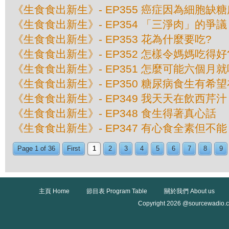
《生食食出新生》- EP355 癌症因為細胞缺
《生食食出新生》- EP354 「三淨肉」的爭議
《生食食出新生》- EP353 花為什麼要吃?
《生食食出新生》- EP352 怎樣令媽媽吃得好
《生食食出新生》- EP351 怎麼可能六個月
《生食食出新生》- EP350 糖尿病食生有希
《生食食出新生》- EP349 我天天在飲西芹汁
《生食食出新生》- EP348 食生得著真心話
《生食食出新生》- EP347 有心食全素但不能
Page 1 of 36
First
1
2
3
4
5
6
7
8
9
主頁 Home
節目表 Program Table
關於我們 About us
Copyright 2026 @sourcewadio.