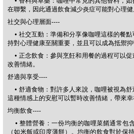
• 香料與草藥：咖哩中常見的其他香料，如
在聯繫，因此通過飲食減少炎症可能對心理健
社交與心理層面----
• 社交互動：準備和分享像咖哩這樣的餐點
持對心理健康至關重要，並且可以成為抵禦抑
• 正念飲食：參與烹飪和用餐的過程可以促
改善情緒。
舒適與享受----
• 舒適食物：對許多人來說，咖哩被視為舒
這種情感上的安慰可以暫時改善情緒，帶來幸
均衡飲食----
• 整體營養：一份均衡的咖哩菜餚通常包
（如米飯或印度薄餅）。均衡的飲食對於保持穩