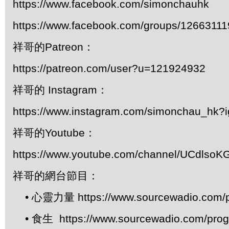
https://www.facebook.com/simonchauhk
https://www.facebook.com/groups/1266311
祥哥的Patreon：
https://patreon.com/user?u=121924932
祥哥的 Instagram：
https://www.instagram.com/simonchau_hk
祥哥的Youtube：
https://www.youtube.com/channel/UCdls
祥哥的網台節目：
• 心靈力量 https://www.sourcewadio.com/p
• 食生 https://www.sourcewadio.com/prog