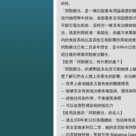
特性。
「同類療法」是一種以能量為理論基礎的
現代物理學中得知，表面看來呈現固體形
可能引發出疾病，這時另一種具有治療效
法」就是利用經過「效能化」的處方來重
內的免疫系統以及其他互相影響的系統就會
同類療法已有二百多年歴史，是今時今日世
府註冊的專業同類療法醫生。
【使用「同類療法」有什麽好處？】
「同類療法」的療劑從未在其它動物身上
楚了解它們在人體上所產生的影響。在治療
--- 世界上最省錢及又最有效的醫療體系
--- 能够安全有效地治療各種急病、慢性病
--- 絕無任何副作用，不會傷害身體
--- 可以改善對傳染病的抵抗力
【使用及推崇「同類療法」的名人】
--- 過去150年來11任美國總統：包括林肯
--- 英女皇維多利亞二世，她的皇宮駐有同
--- 印度精神領袖：聖雄甘地 Mahatma Gand