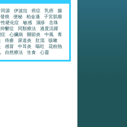
食同源
伊波拉
癌症
乳癌
腸
發燒
便秘
柏金遜
子宮肌瘤
發性硬化症
敏感
濕疹
念珠
抑鬱症
同類療法
過度活躍
閉症
心臟病
關節炎
中風
青
眼
痔瘡
尿道炎
肚瀉
咳嗽
炎
感冒
中耳炎
嘔吐
花粉熱
風
自然療法
生食
心靈