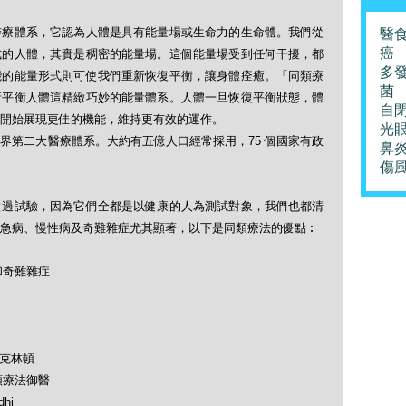
醫療體系，它認為人體是具有能量場或生命力的生命體。我們從
醫
癌
式的人體，其實是稠密的能量場。這個能量場受到任何干擾，都
多
能的能量形式則可使我們重新恢復平衡，讓身體痊癒。「同類療
菌
新平衡人體這精緻巧妙的能量體系。人體一旦恢復平衡狀態，體
自
開始展現更佳的機能，維持更有效的運作。
光
界第二大醫療體系。大約有五億人口經常採用，75 個國家有政
鼻
傷
做過試驗，因為它們全都是以健康的人為測試對象，我們也都清
急病、慢性病及奇難雜症尤其顯著，以下是同類療法的優點︰
和奇難雜症
及克林頓
類療法御醫
hi