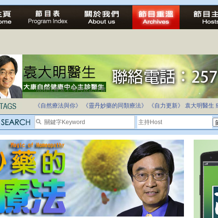
法治社會並不等同公正社會
自家教育合法化-推動多元化教育，全民學卷制
《自然療法與你》
《靈丹妙藥的同類療法》
《自力更新》
袁大明醫生