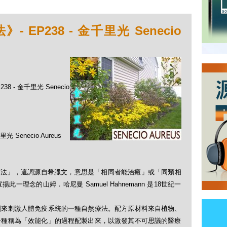
EP238 - 金千里光 Senecio
8 - 金千里光 Senecio
necio Aureus
「順勢療法」，這詞源自希臘文，意思是「相同者能治癒」或「同類相
理念的山姆．哈尼曼 Samuel Hahnemann 是18世紀一
劑來刺激人體免疫系統的一種自然療法。配方原材料來自植物、
一種稱為「效能化」的過程配製出來，以激發其不可思議的醫療