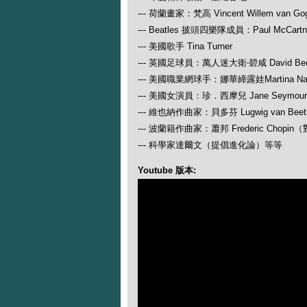
--- 荷蘭畫家：梵高 Vincent Willem van Go
--- Beatles 披頭四樂隊成員：Paul McCartney
--- 美國歌手 Tina Turner
--- 英國足球員：萬人迷大衛‧碧咸 David Be
--- 美國職業網球手：娜華締露娃Martina N
--- 美國女演員：珍．西摩兒 Jane Seymour
--- 維也納作曲家：貝多芬 Lugwig van
--- 波蘭籍作曲家：蕭邦 Frederic Ch
--- 科學家達爾文（提倡進化論）等等
Youtube 版本: