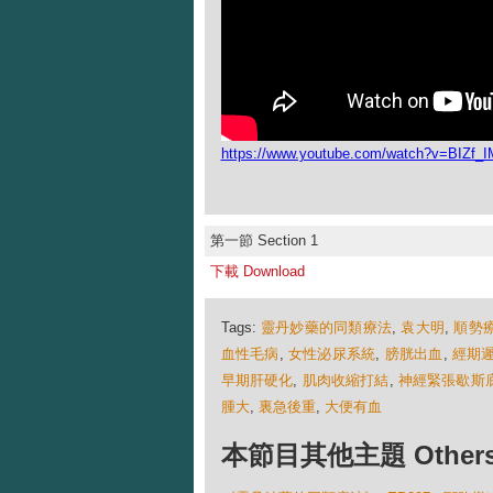
https://www.youtube.com/watch?v=BIZf_
第一節 Section 1
下載 Download
Tags:
靈丹妙藥的同類療法
,
袁大明
,
順勢
血性毛病
,
女性泌尿系統
,
膀胱出血
,
經期
早期肝硬化
,
肌肉收縮打結
,
神經緊張歇斯
腫大
,
裏急後重
,
大便有血
本節目其他主題 Others Ep