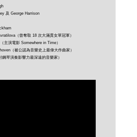
gh
 及 George Harrison
ckham
avratilova（曾奪取 18 次大滿貫女單冠軍）
（主演電影 Somewhere in Time）
 Beethoven（被公認為音樂史上最偉大作曲家）
opin（對鋼琴演奏影響力最深遠的音樂家）