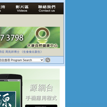
癌症
周兆祥博士
《生食食出新生》