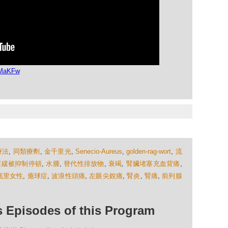
IMaKFw
療法
,
同類療劑
,
金千里光
,
Senecio-Aureus
,
golden-rag-wort
,
流
遲緩被抑制停頓
,
水腫
,
替代性排放物
,
衰竭
,
腎臟堵塞充血背痛
,
底里女性
,
癔球症
,
波浪性頭痛
,
左眼尖銳痛
,
腎炎
,
腎痛
,
前列腺
isodes of this Program