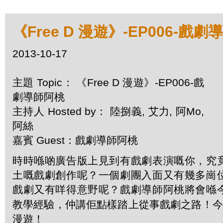
《Free D 漫遊》-EP006-戲
2013-10-17
主題 Topic： 《Free D 漫遊》-EP006-戲
劇導師阿桃
主持人 Hosted by： 陸捌義, 艾力, 阿Mo,
阿絲
嘉賓 Guest：戲劇導師阿桃
時時喺啲廣告版上見到有戲劇表演嘅你，
究
土嘅戲劇創作呢？
一個劇團入面又有幾多崗
戲劇又有咩得意野呢？
戲劇導師阿桃將會喺
教學經驗，
仲講佢點樣踏上從事戲劇之路！今
漫遊！