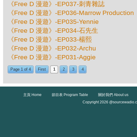
《Free D 漫遊》-EP037-刺青雜誌
《Free D 漫遊》-EP036-Marrow Production
《Free D 漫遊》-EP035-Yennie
《Free D 漫遊》-EP034-石先生
《Free D 漫遊》-EP033-楊熙
《Free D 漫遊》-EP032-Archu
《Free D 漫遊》-EP031-Aggie
Page 1 of 4
First
1
2
3
4
主頁 Home
節目表 Program Table
關於我們 About us
Copyright 2026 @sourcewadio.