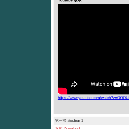
Youtube 版本:
https://www.youtube.com/watch?v=OOO
第一節 Section 1
下載 Download