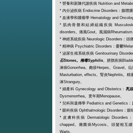
* 營養和新陳代謝疾病 Nutrition and Metabol
* 內分泌疾病 Endocrine Disorders：腺體腫大
* 血液學和腫瘤學 Hematology and Oncolo
* 肌肉骨骼和結締組織疾病 Musculoskeletal
disorders。痛風Gout。風濕病Rheumatis
* 神經系統疾病 Neurologic Disorders：頭
* 精神病 Psychiatric Disorders：憂鬱Mela
* 泌尿生殖系統疾病 Genitourinary Disorde
石Stones。梅毒Syphilis
。膀胱疾病Bladde
淋病Gonorrhea。皰疹Herpes。Gravel。
Masturbation, effects。腎炎Nephritis
淋Strangury。
* 婦產科 Gynecology and Obsterics：
乳頭回
Dysmenorrhea。更年期Menopause。
* 兒科與遺傳學 Pediatrics and Genetics
* 眼科疾病 Ophthalmologic Disorders：眼
* 皮膚科疾病 Dermatologic Disorde
chapped。黴菌病Mycosis。頭髮相互纏繞糾
Warts。