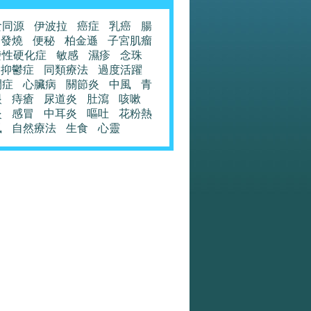
食同源
伊波拉
癌症
乳癌
腸
發燒
便秘
柏金遜
子宮肌瘤
發性硬化症
敏感
濕疹
念珠
抑鬱症
同類療法
過度活躍
閉症
心臟病
關節炎
中風
青
眼
痔瘡
尿道炎
肚瀉
咳嗽
炎
感冒
中耳炎
嘔吐
花粉熱
風
自然療法
生食
心靈