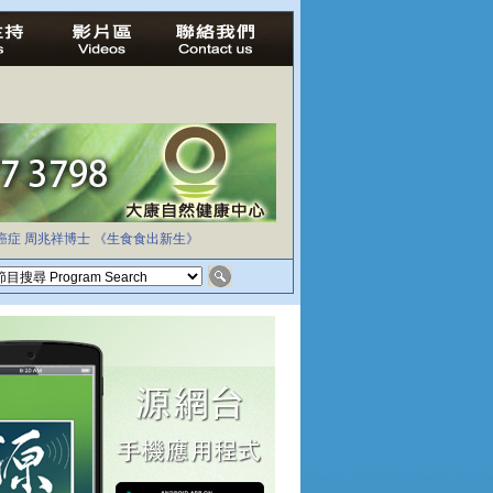
癌症
周兆祥博士
《生食食出新生》