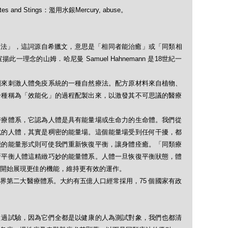
tes and Stings：濫用水銀Mercury, abuse。
「順勢療法」，這詞源自希臘文，意思是「相同者能治癒」或「同類相
理念的山姆．哈尼曼 Samuel Hahnemann 是18世紀一
劑來刺激人體免疫系統的一種自然療法。配方原材料來自植物、
一種稱為「效能化」的過程配製出來，以激發其不可思議的醫療
醫療體系，它認為人體是具有能量場或生命力的生命體。我們從
式的人體，其實是稠密的能量場。這個能量場受到任何干擾，都
能的能量形式則可使我們重新恢復平衡，讓身體痊癒。「同類療
新平衡人體這精緻巧妙的能量體系。人體一旦恢復平衡狀態，體
開始展現更佳的機能，維持更有效的運作。
界第二大醫療體系。大約有五億人口經常採用，75 個國家有政
做過試驗，因為它們全都是以健康的人為測試對象，我們也都清