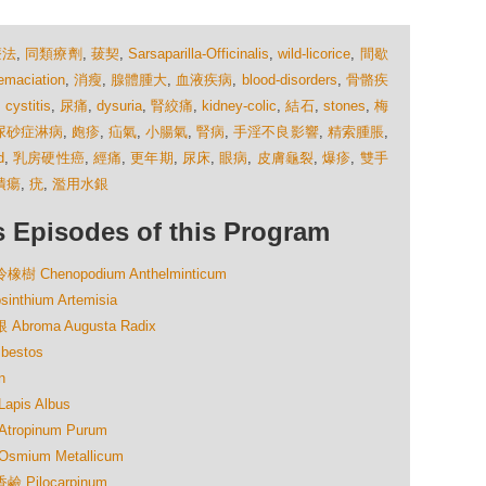
療法
,
同類療劑
,
菝契
,
Sarsaparilla-Officinalis
,
wild-licorice
,
間歇
emaciation
,
消瘦
,
腺體腫大
,
血液疾病
,
blood-disorders
,
骨骼疾
,
cystitis
,
尿痛
,
dysuria
,
腎絞痛
,
kidney-colic
,
結石
,
stones
,
梅
尿砂症淋病
,
皰疹
,
疝氣
,
小腸氣
,
腎病
,
手淫不良影響
,
精索腫脹
,
d
,
乳房硬性癌
,
經痛
,
更年期
,
尿床
,
眼病
,
皮膚龜裂
,
爆疹
,
雙手
潰瘍
,
疣
,
濫用水銀
isodes of this Program
henopodium Anthelminticum
hium Artemisia
oma Augusta Radix
estos
n
is Albus
opinum Purum
ium Metallicum
Pilocarpinum