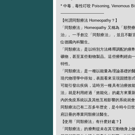
* 中毒，毒性叮咬 Poisoning, Venomous Bi
------------------------------------
【何謂同類療法 Homeopathy？】
「同類療法」Homeopathy 又稱為
治」。一手創立「同類療法」，並且不斷宣揚此一
位德國內科醫生。
「同類療法」是以特別方法稀釋調配的療
礦物，甚至某些動物製品。這些療劑經由
特性。
「同類療法」是一種以能量為理論基礎的
現代物理學中得知，表面看來呈現固體形
可能引發出疾病，這時另一種具有治療效
法」就是利用經過「效能化」的處方來重
內的免疫系統以及其他互相影響的系統就會
同類療法已有二百多年歴史，是今時今日世
府註冊的專業同類療法醫生。
【使用「同類療法」有什麽好處？】
「同類療法」的療劑從未在其它動物身上