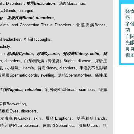
ic Disorders：
瘦弱Emaciation
。消瘦Marasmus。
Glands, enlarged。
醫
癌
gy：
血液疾病Blood, disorders
。
多
 and Connective Tissue Disorders：骨骼疾病Bones,
菌
m。
自
痛Headaches。打嗝Hiccoughs。
光
ncholy。
鼻
rs：
膀胱炎Cystitis。尿痛Dysuria。腎絞痛Kidney, colic。結
傷
r, disorders。白萊特氏病（腎臟炎）Bright’s disease。尿砂症
疝氣（小腸氣）Hernia。腎病Kidney, disorders。手淫的不良影響
。精索腫脹Spermatic cords, swelling。遺精Spermatorrhea。痛性尿
縮Nipples, retracted
。乳房硬性癌Breast, scirrhous。經痛
：尿床Bedwetting。
睛疾病Eyes, disorders。
rs：皮膚龜裂Cracks, skin。爆疹Eruptions。雙手粗糙Hands,
結Plica polonica。皮脂溢Seborrhea。潰瘍Ulcers。疣