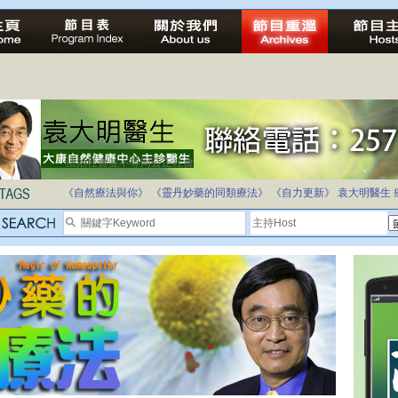
法治社會並不等同公正社會
自家教育合法化-推動多元化教育，全民學卷制
《自然療法與你》
《靈丹妙藥的同類療法》
《自力更新》
袁大明醫生