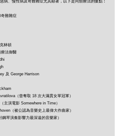
急病、慢性病及奇難雜症尤其顯著，以下是同類療法的優點︰
和奇難雜症
及克林頓
類療法御醫
hi
gh
 及 George Harrison
ckham
avratilova（曾奪取 18 次大滿貫女單冠軍）
（主演電影 Somewhere in Time）
 Beethoven（被公認為音樂史上最偉大作曲家）
opin（對鋼琴演奏影響力最深遠的音樂家）