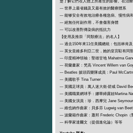
楚了解它們在人體上所產生的影響。在治療
--- 世界上最省錢及又最有效的醫療體系
--- 能够安全有效地治療各種急病、慢性病
--- 絕無任何副作用，不會傷害身體
--- 可以改善對傳染病的抵抗力
【使用及推崇「同類療法」的名人】
--- 過去150年來11任美國總統：包括林肯
--- 英女皇維多利亞二世，她的皇宮駐有同
--- 印度精神領袖：聖雄甘地 Mahatma Gand
--- 荷蘭畫家：梵高 Vincent Willem van Go
--- Beatles 披頭四樂隊成員：Paul McCartney
--- 美國歌手 Tina Turner
--- 英國足球員：萬人迷大衛‧碧咸 David Be
--- 美國職業網球手：娜華締露娃Martina N
--- 美國女演員：珍．西摩兒 Jane Seymour
--- 維也納作曲家：貝多芬 Lugwig van
--- 波蘭籍作曲家：蕭邦 Frederic Ch
--- 科學家達爾文（提倡進化論）等等