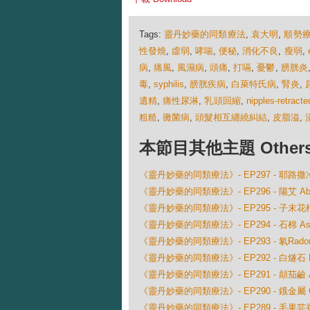
Tags:
靈丹妙藥的同類療法
,
袁大明
,
順勢
性發燒
,
虛弱
,
哮喘
,
便秘
,
消化不良
,
瘦弱
,
病
,
痛風
,
風濕病
,
頭痛
,
打嗝
,
憂鬱
,
膀胱炎
毒
,
syphilis
,
膀胱疾病
,
白萊特氏病
,
腎炎
,
遺精
,
痛性尿淋
,
乳頭回縮
,
nipples-retracte
粗糙
,
黴菌病
,
頭髮相互纏繞糾結
,
皮脂溢
,
本節目其他主題 Others Ep
《靈丹妙藥的同類療法》- EP297 - 耶路撒冷橡樹 C
《靈丹妙藥的同類療法》- EP296 - 陽艾 Absint
《靈丹妙藥的同類療法》- EP295 - 子末花根 Abr
《靈丹妙藥的同類療法》- EP294 - 石棉 Asb
《靈丹妙藥的同類療法》- EP293 - 氡Rado
《靈丹妙藥的同類療法》- EP292 - 白燧石 Lap
《靈丹妙藥的同類療法》- EP291 - 顛茄鹼 Atr
《靈丹妙藥的同類療法》- EP290 - 鋨金屬 Osm
《靈丹妙藥的同類療法》- EP289 - 毛果芸香鹼 