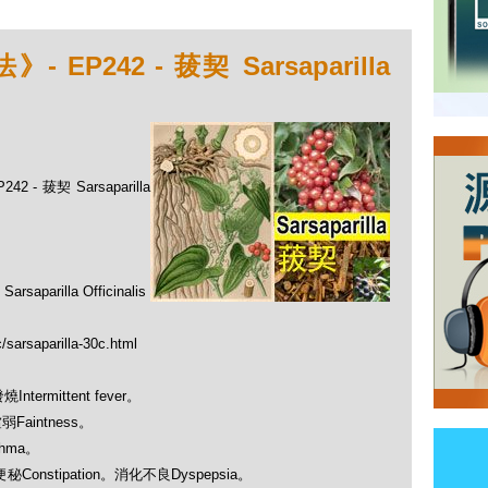
P242 - 菝契 Sarsaparilla
- 菝契 Sarsaparilla
illa Officinalis
/sarsaparilla-30c.html
ntermittent fever。
虛弱Faintness。
thma。
s：便秘Constipation。消化不良Dyspepsia。