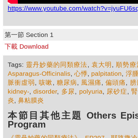
https://www.youtube.com/watch?v=jyuFU6s
第一節 Section 1
下載 Download
Tags:
靈丹妙藥的同類療法
,
袁大明
,
順勢療
Asparagus-Officinalis
,
心悸
,
palpitation
,
浮
脈衝虛弱
,
咳嗽
,
糖尿病
,
風濕痛
,
偏頭痛
,
膀
kidney-
,
disorder
,
多尿
,
polyuria
,
尿砂症
,
炎
,
鼻粘膜炎
本節目其他主題 Others Episod
Program
《靈丹妙藥的同類療法》- EP297 - 耶路撒冷橡樹