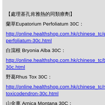
【處理基孔肯雅熱的同類療劑】
蘭草Eupatorium Perfoliatum 30C：
http://online.healthshop.com.hk/chinese_tc/
perfoliatum-30c.html
白瀉根 Bryonia Alba 30C：
http://online.healthshop.com.hk/chinese_tc/
30c.html
野葛Rhus Tox 30C：
http://online.healthshop.com.hk/chinese_tc/
toxicodendron-30c.html
山金車 Arnica Montana 30C：