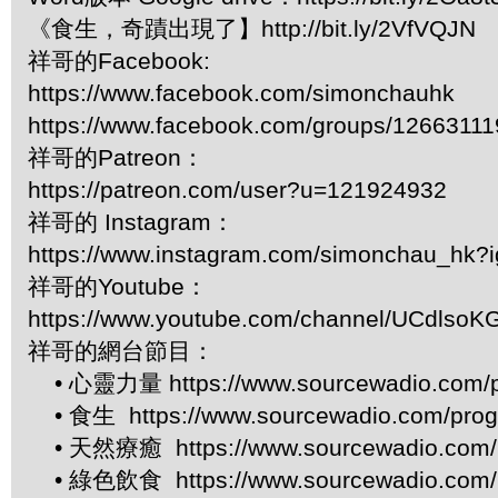
《食生，奇蹟出現了】http://bit.ly/2VfVQJN
祥哥的Facebook:
https://www.facebook.com/simonchauhk
https://www.facebook.com/groups/1266311
祥哥的Patreon：
https://patreon.com/user?u=121924932
祥哥的 Instagram：
https://www.instagram.com/simonchau_hk
祥哥的Youtube：
https://www.youtube.com/channel/UCdls
祥哥的網台節目：
• 心靈力量 https://www.sourcewadio.com/p
• 食生 https://www.sourcewadio.com/prog
• 天然療癒 https://www.sourcewadio.com/p
• 綠色飲食 https://www.sourcewadio.com/p