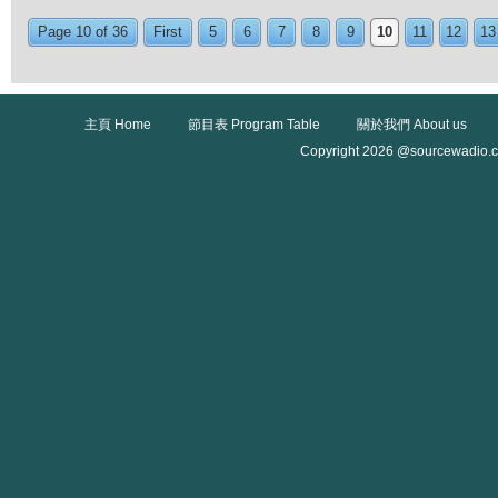
Page 10 of 36
First
5
6
7
8
9
10
11
12
13
主頁 Home
節目表 Program Table
關於我們 About us
Copyright 2026 @sourcewadio.