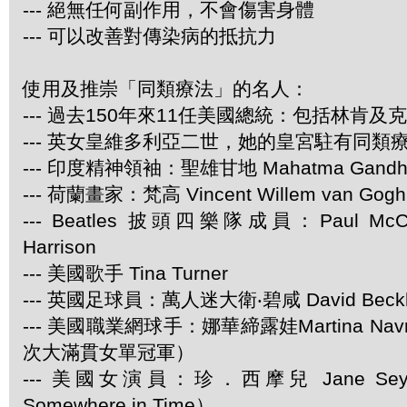
--- 絕無任何副作用，不會傷害身體
--- 可以改善對傳染病的抵抗力
使用及推崇「同類療法」的名人：
--- 過去150年來11任美國總統：包括林肯及
--- 英女皇維多利亞二世，她的皇宮駐有同類
--- 印度精神領袖：聖雄甘地 Mahatma Gandh
--- 荷蘭畫家：梵高 Vincent Willem van Gogh
--- Beatles 披頭四樂隊成員：Paul McCar
Harrison
--- 美國歌手 Tina Turner
--- 英國足球員：萬人迷大衛‧碧咸 David Beck
--- 美國職業網球手：娜華締露娃Martina Navra
次大滿貫女單冠軍）
--- 美國女演員：珍．西摩兒 Jane Se
Somewhere in Time）