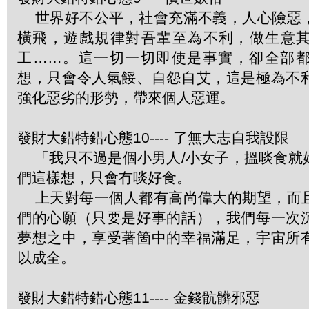
世界好不公平，社會充滿不義，人心險惡
橫飛，遊戲規律對吾輩至為不利，做生意
工……。這一切一切即使是事實，卻全部
想，只會令人氣餒、自怨自艾，這是極為不
強化惡劣的形勢，帶來個人惡運。
發財大錯特錯心態10---- 了無大志自我設限
「我只不過是個小男人/小女子，搵啖食就
們這樣想，只會冇啖好食。
上天對每一個人都有高尚偉大的期望，而
們的心願（只要是好事的話），我們每一次
夢想之中，享受著箇中的幸福滿足，宇宙所
以成全。
發財大錯特錯心態11---- 金錢骯髒邪惡