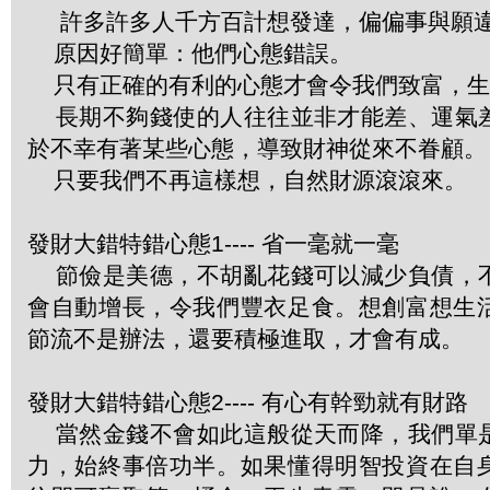
許多許多人千方百計想發達，偏偏事與願
原因好簡單：他們心態錯誤。
只有正確的有利的心態才會令我們致富，生
長期不夠錢使的人往往並非才能差、運氣
於不幸有著某些心態，導致財神從來不眷顧。
只要我們不再這樣想，自然財源滾滾來。
發財大錯特錯心態1---- 省一毫就一毫
節儉是美德，不胡亂花錢可以減少負債，
會自動增長，令我們豐衣足食。想創富想生
節流不是辦法，還要積極進取，才會有成。
發財大錯特錯心態2---- 有心有幹勁就有財路
當然金錢不會如此這般從天而降，我們單
力，始終事倍功半。如果懂得明智投資在自