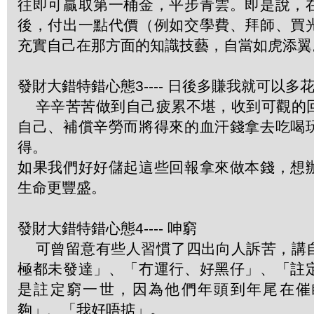
往即可贏取第一桶金，平步青雲。即是說，
後，付出一點代價（例如交學費、拜師、買
充實自己在那方面的知識技藝，自當如虎添翼
發財大錯特錯心態3---- 日後多賺我就可以多
辛辛苦苦做到自己疲累不堪，收到可觀的
自己、補償辛勞而將得來的血汗錢拿去吃喝
得。
如果我們好好儲起這些回報拿來做本錢，想
生命更豐盛。
發財大錯特錯心態4---- 呻窮
可曾留意有些人習慣了四出向人訴苦，講
極都未發達」、「冇運行、好黑仔」、「註
是註定窮一世，因為他們年頭到年尾在催
夠」、「我好唔掂」。