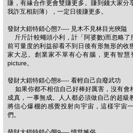
賺，有緣合作更會雙賺更多。賺到錢大家分
我詐互相刻薄），一定日後賺更多。
發財大錯特錯心態7---- 見木不見林目光狹隘
斤斤計較蠅頭小利，計「阿婆數)而忽略了
前可量度的利益卻看不到日後有形無形的收
家大忌。創業家不單有心有腦，更有智慧登
picture。
發財大錯特錯心態8---- 看輕自己自廢武功
如果你都不相信自己好棒好厲害，沒有會
成真，一事無成。人人都必須做自己的超級
將信心爆棚的感覺投射向宇宙，這樣宇宙
們。
發財大錯特錯心態9---- 憤世嫉俗