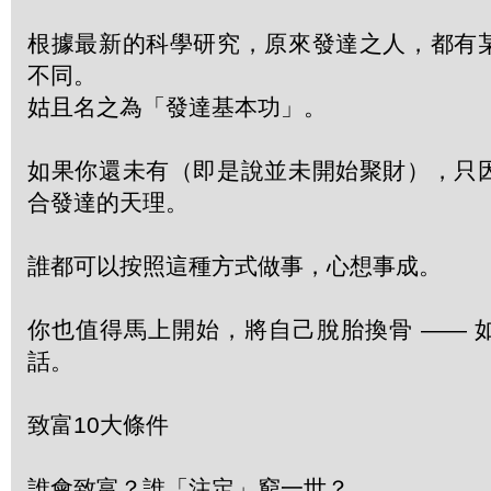
根據最新的科學研究，原來發達之人，都有
不同。
姑且名之為「發達基本功」。
如果你還未有（即是說並未開始聚財），只
合發達的天理。
誰都可以按照這種方式做事，心想事成。
你也值得馬上開始，將自己脫胎換骨 —— 
話。
致富10大條件
誰會致富？誰「注定」窮一世？