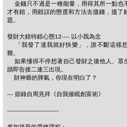
金錢只不過是一種能量，用得其所一點也
才有錯，用錯誤的態度和方法去搵錢，搵了
題。
發財大錯特錯心態12---- 以小我為念
「我發了達我就好快樂」，誰不斷這樣想
難。
如果懂得不停想著自己發財之後他人、眾
蹟即告接二連三出現。
財神爺的脾氣，你現在明白了？
--- 節錄自周兆祥《自我催眠創富術》
--------------------------
參加祥哥的靈修課程：