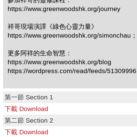
https://www.greenwoodshk.org/journey
祥哥現場演譯《綠色心靈力量》
https://www.greenwoodshk.org/simonc
更多阿祥的生命智慧：
https://www.greenwoodshk.org/blog
https://wordpress.com/read/feeds/51309996
第一節 Section 1
下載 Download
第二節 Section 2
下載 Download