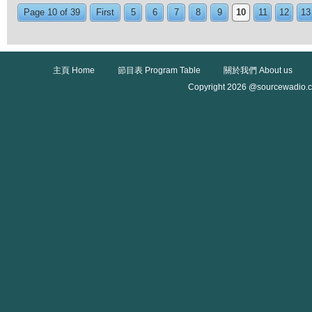
Page 10 of 39
First
5
6
7
8
9
10
11
12
13
主頁 Home
節目表 Program Table
關於我們 About us
Copyright 2026 @sourcewadio.