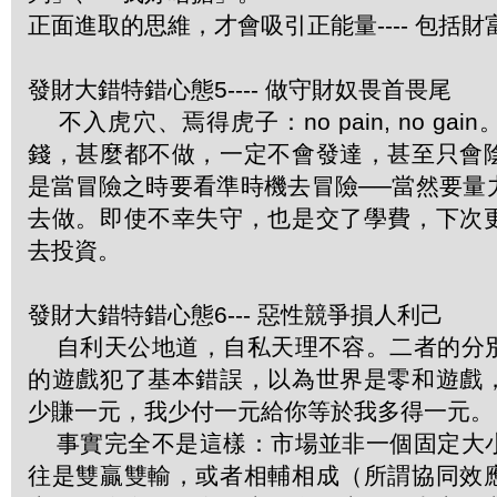
正面進取的思維，才會吸引正能量---- 包括財
發財大錯特錯心態5---- 做守財奴畏首畏尾
不入虎穴、焉得虎子：no pain, no ga
錢，甚麼都不做，一定不會發達，甚至只會
是當冒險之時要看準時機去冒險──當然要量
去做。即使不幸失守，也是交了學費，下次
去投資。
發財大錯特錯心態6--- 惡性競爭損人利己
自利天公地道，自私天理不容。二者的分
的遊戲犯了基本錯誤，以為世界是零和遊戲
少賺一元，我少付一元給你等於我多得一元。
事實完全不是這樣：市場並非一個固定大
往是雙贏雙輸，或者相輔相成（所謂協同效