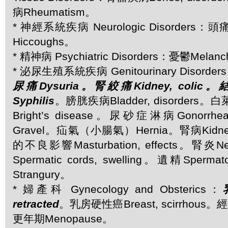
病Rheumatism。
* 神經系統疾病 Neurologic Disorders：
Hiccoughs。
* 精神病 Psychiatric Disorders：憂鬱Melanc
* 泌尿生殖系統疾病 Genitourinary Disorder
尿痛Dysuria。腎絞痛Kidney, colic
Syphilis
。膀胱疾病Bladder, disorder
Bright’s disease。尿砂症淋病Gonorr
Gravel。疝氣（小腸氣）Hernia。腎病Kidney,
的不良影響Masturbation, effects。腎炎N
Spermatic cords, swelling。遺精Sper
Strangury。
* 婦產科 Gynecology and Obsterics：
retracted
。乳房硬性癌Breast, scirrhous。經
更年期Menopause。