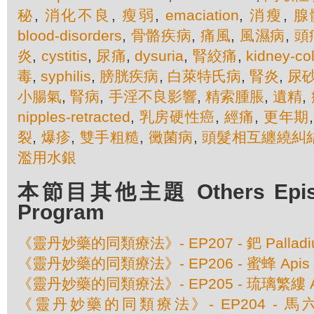
秘
,
消化不良
,
瘦弱
,
emaciation
,
消瘦
,
腺
blood-disorders
,
骨骼疾病
,
痛風
,
風濕病
,
頭
炎
,
cystitis
,
尿痛
,
dysuria
,
腎絞痛
,
kidney-col
毒
,
syphilis
,
膀胱疾病
,
白萊特氏病
,
腎炎
,
尿
小腸氣
,
腎病
,
手淫不良影響
,
精索腫脹
,
遺精
,
nipples-retracted
,
乳房硬性癌
,
經痛
,
更年期
裂
,
爆疹
,
雙手粗糙
,
黴菌病
,
頭髮相互纏繞糾
濫用水銀
本節目其他主題 Others Episod
Program
《靈丹妙藥的同類療法》- EP207 - 鈀 Palladium
《靈丹妙藥的同類療法》- EP206 - 蜜蜂 Apis Mel
《靈丹妙藥的同類療法》- EP205 - 琉璃繁縷 Anaga
《靈丹妙藥的同類療法》- EP204 - 馬六甲豆