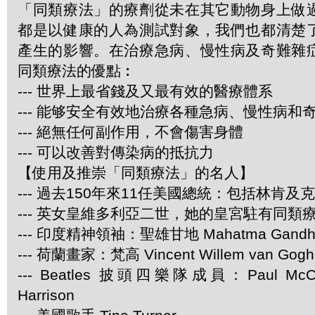
「同類療法」的療劑從未在其它動物身上做
都是以健康的人為測試對象，我們也都清楚
產生的影響。在治療急病、慢性病及奇難雜
同類療法的優點︰
--- 世界上最省錢及又最有效的醫療體系
--- 能够安全有效地治療各種急病、慢性病和
--- 絕無任何副作用，不會傷害身體
--- 可以改善對傳染病的抵抗力
【使用及推崇「同類療法」的名人】
--- 過去150年來11任美國總統：包括林肯及
--- 英女皇維多利亞二世，她的皇宮駐有同類
--- 印度精神領袖：聖雄甘地 Mahatma Gandh
--- 荷蘭畫家：梵高 Vincent Willem van Gogh
--- Beatles 披頭四樂隊成員：Paul McCar
Harrison