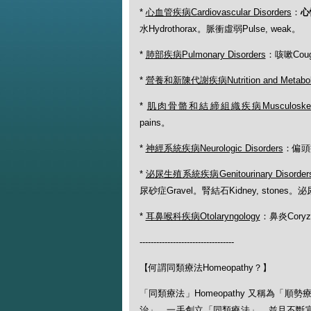
*
心血管疾病Cardiovascular Disorders
：
心悸
水Hydrothorax。脈衝虛弱Pulse, weak。
*
肺部疾病Pulmonary Disorders
：咳嗽Cou
*
營養和新陳代謝疾病Nutrition and Metabolic
*
肌肉骨骼和結締組織疾病Musculoskeletal an
pains。
*
神經系統疾病Neurologic Disorders
：偏頭痛
*
泌尿生殖系統疾病Genitourinary Disorder
尿砂症Gravel。腎結石Kidney, stones。泌尿疾
*
耳鼻喉科疾病Otolaryngology
：鼻炎Coryz
----------------------------------
【何謂同類療法Homeopathy？】
「同類療法」Homeopathy 又稱為
治」。一手創立「同類療法」，並且不斷宣揚此一