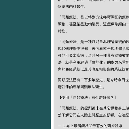
位德國內科醫生。
「同類療法」是以特別方法稀釋調配的療
礦物，甚至某些動物製品。這些療劑經由
特性。
「同類療法」是一種以能量為理論基礎的
現代物理學中得知，表面看來呈現固體形
可能引發出疾病，這時另一種具有治療效
法」就是利用經過「效能化」的處方來重
內的免疫系統以及其他互相影響的系統就會
同類療法已有二百多年歴史，是今時今日世
府註冊的專業同類療法醫生。
【使用「同類療法」有什麽好處？】
「同類療法」的療劑從未在其它動物身上
楚了解它們在人體上所產生的影響。在治療
--- 世界上最省錢及又最有效的醫療體系