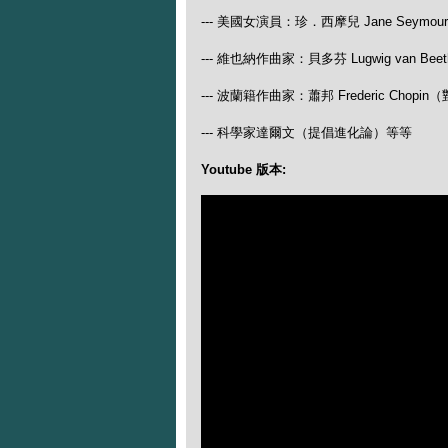
--- 美國女演員：珍．西摩兒 Jane Seymour
--- 維也納作曲家：貝多芬 Lugwig van
--- 波蘭籍作曲家：蕭邦 Frederic Ch
--- 科學家達爾文（提倡進化論）等等
Youtube 版本: