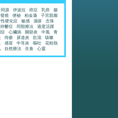
食同源
伊波拉
癌症
乳癌
腸
發燒
便秘
柏金遜
子宮肌瘤
發性硬化症
敏感
濕疹
念珠
抑鬱症
同類療法
過度活躍
閉症
心臟病
關節炎
中風
青
眼
痔瘡
尿道炎
肚瀉
咳嗽
炎
感冒
中耳炎
嘔吐
花粉熱
風
自然療法
生食
心靈