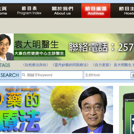
法治社會並不等同公正社會
自家教育合法化-推動多元化教育，全民學卷制
《自然療法與你》
《靈丹妙藥的同類療法》
《自力更新》
袁大明醫生