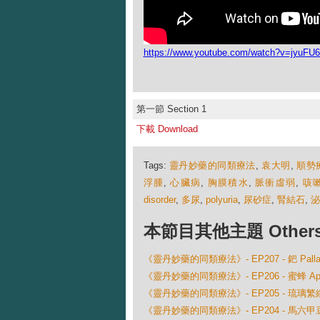
https://www.youtube.com/watch?v=jyuFU6
第一節 Section 1
下載 Download
Tags:
靈丹妙藥的同類療法
,
袁大明
,
順勢
浮腫
,
心臟病
,
胸膜積水
,
脈衝虛弱
,
咳
disorder
,
多尿
,
polyuria
,
尿砂症
,
腎結石
,
泌
本節目其他主題 Others Ep
《靈丹妙藥的同類療法》- EP207 - 鈀 Palladiu
《靈丹妙藥的同類療法》- EP206 - 蜜蜂 Apis M
《靈丹妙藥的同類療法》- EP205 - 琉璃繁縷 Ana
《靈丹妙藥的同類療法》- EP204 - 馬六甲豆 Ana