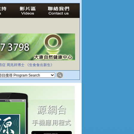
癌症
周兆祥博士
《生食食出新生》