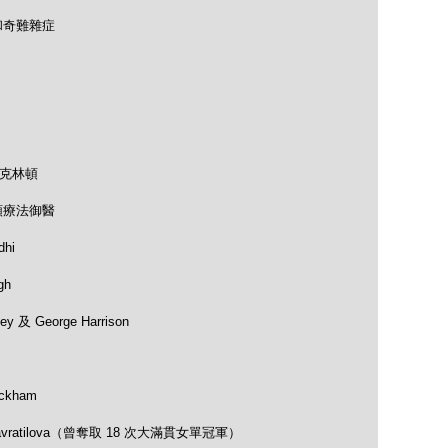
和奇難雜症
及克林頓
類療法御醫
hi
gh
 及 George Harrison
ckham
avratilova（曾奪取 18 次大滿貫女單冠軍）