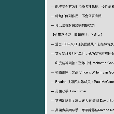
--- 能够安全有效地治療各種急病、慢性病
--- 絕無任何副作用，不會傷害身體
--- 可以改善對傳染病的抵抗力
【使用及推崇「同類療法」的名人】
--- 過去150年來11任美國總統：包括林肯
--- 英女皇維多利亞二世，她的皇宮駐有同
--- 印度精神領袖：聖雄甘地 Mahatma Gand
--- 荷蘭畫家：梵高 Vincent Willem van Go
--- Beatles 披頭四樂隊成員：Paul McCartney
--- 美國歌手 Tina Turner
--- 英國足球員：萬人迷大衛‧碧咸 David Be
--- 美國職業網球手：娜華締露娃Martina N