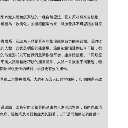
劑來刺激人體免疫系統的一種自然療法。配方原材料來自植物、
一種稱為「效能化」的過程配製出來，以激發其不可思議的醫療
醫療體系，它認為人體是具有能量場或生命力的生命體。我們從
式的人體，其實是稠密的能量場。這個能量場受到任何干擾，都
能的能量形式則可使我們重新恢復平衡，讓身體痊癒。「同類療
新平衡人體這精緻巧妙的能量體系。人體一旦恢復平衡狀態，體
開始展現更佳的機能，維持更有效的運作。
界第二大醫療體系。大約有五億人口經常採用，75 個國家有政
做過試驗，因為它們全都是以健康的人為測試對象，我們也都清
急病、慢性病及奇難雜症尤其顯著，以下是同類療法的優點︰