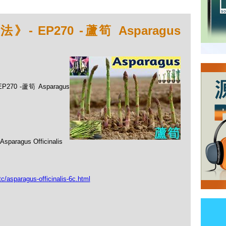
EP270 -蘆筍 Asparagus
0 -蘆筍 Asparagus
us Officinalis
c/asparagus-officinalis-6c.html