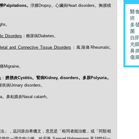
Palpitations。
浮腫Dropsy。心臟病Heart disorders。胸膜積
醫
癌
ghs。
多
菌
 Disorders
：糖尿病Diabetes。
自
光
d Connective Tissue Disorders
：風濕痛Rheumatic,
鼻
傷
Migraine。
s
：
膀胱炎Cystitis。腎病Kidney, disorders。多尿Polyuria。
病Urinary disorders。
a。鼻粘膜炎Nasal catarrh。
「順勢療法」，這詞源自希臘文，意思是「相同者能治癒」或「同類相
理念的山姆．哈尼曼 Samuel Hahnemann 是18世紀一