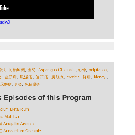
sqjw0
療法
,
同類療劑
,
蘆筍
,
Asparagus-Officinalis
,
心悸
,
palpitation
,
嗽
,
糖尿病
,
風濕痛
,
偏頭痛
,
膀胱炎
,
cystitis
,
腎病
,
kidney-
,
尿疾病
,
鼻炎
,
鼻粘膜炎
isodes of this Program
m Metallicum
ellifica
gallis Arvensis
cardium Orientale