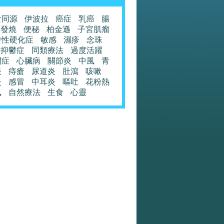
食同源
伊波拉
癌症
乳癌
腸
發燒
便秘
柏金遜
子宮肌瘤
發性硬化症
敏感
濕疹
念珠
抑鬱症
同類療法
過度活躍
閉症
心臟病
關節炎
中風
青
眼
痔瘡
尿道炎
肚瀉
咳嗽
炎
感冒
中耳炎
嘔吐
花粉熱
風
自然療法
生食
心靈