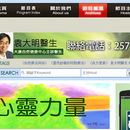
法治社會並不等同公正社會
自家教育合法化-推動多元化教育，全民學卷制
《自然療法與你》
《靈丹妙藥的同類療法》
《自力更新》
袁大明醫生