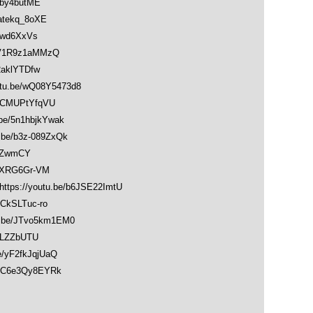
by4butME
tekq_8oXE
uwd6XxVs
V1R9z1aMMzQ
aklYTDfw
.be/wQ08Y5473d8
GCMUPtYfqVU
/5n1hbjkYwak
e/b3z-089ZxQk
cZwmCY
lXRG6Gr-VM
://youtu.be/b6JSE22ImtU
kSLTuc-ro
be/JTvo5km1EM0
VLZZbUTU
yF2fkJqjUaQ
/C6e3Qy8EYRk