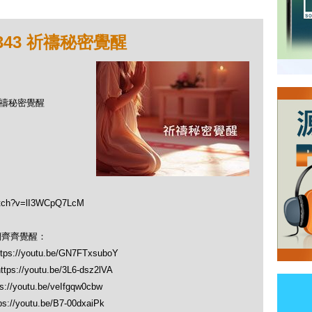
343 祈禱秘密覺醒
 祈禱秘密覺醒
tch?v=lI3WCpQ7LcM
們齊齊覺醒：
//youtu.be/GN7FTxsuboY
//youtu.be/3L6-dsz2lVA
youtu.be/veIfgqw0cbw
youtu.be/B7-00dxaiPk