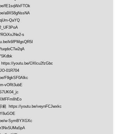
be/fE1sqWxFTOk
e/a9X58gNssNA
cqUm-QaYQ
J2_UF3PoA
ROiXoJNe2-s
.be/k6fPMgsQR5I
/tuqdoCTw2qA
IY5Kdbk
//youtu.be/OXlcu2fzGbc
JO-01R704
e/F9gkSF0Alkc
m-vORt3ubE
S7UK04_jc
KMFFmllhEo
ttps://youtu.be/veynFCJwxkc
1aY8uGOE
be/w-SymBYXGXc
r3Nx5UMa5pA