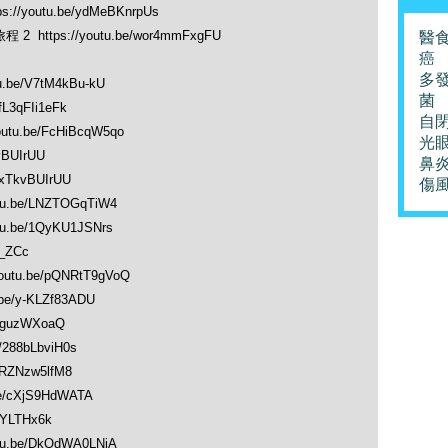
/youtu.be/ydMeBKnrpUs
ttps://youtu.be/wor4mmFxgFU
醫
癌
多
be/V7tM4kBu-kU
菌
L3qFIi1eFk
自
u.be/FcHiBcqW5qo
光
vBUIrUU
鼻
xTkvBUIrUU
傷
.be/LNZTOGqTiW4
.be/1QyKU1JSNrs
0_ZCc
utu.be/pQNRtT9gVoQ
e/y-KLZf83ADU
2guzWXoaQ
288bLbviH0s
ZRZNzw5lfM8
e/cXjS9HdWATA
VYLTHx6k
.be/DkQdWA0LNiA