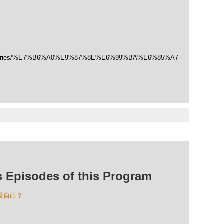
/categories/%E7%B6%A0%E9%87%8E%E6%99%BA%E6%85%A7
isodes of this Program
保護自己？