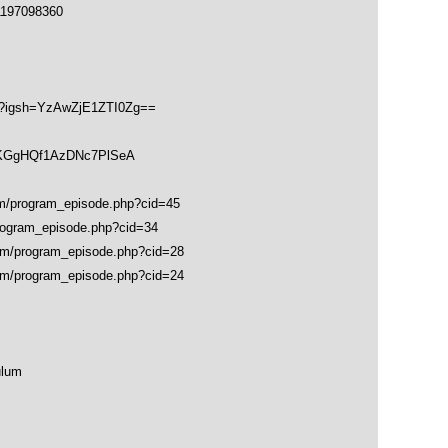
1197098360
hk?igsh=YzAwZjE1ZTI0Zg==
soKGgHQf1AzDNc7PlSeA
program_episode.php?cid=45
gram_episode.php?cid=34
program_episode.php?cid=28
program_episode.php?cid=24
ulum