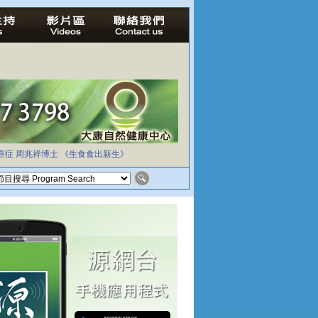
癌症
周兆祥博士
《生食食出新生》