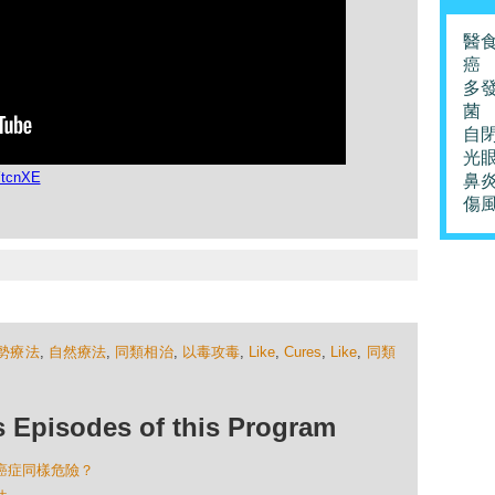
醫
癌
多
菌
自
光
YtcnXE
鼻
傷
勢療法
,
自然療法
,
同類相治
,
以毒攻毒
,
Like
,
Cures
,
Like
,
同類
isodes of this Program
與癌症同樣危險？