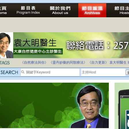
法治社會並不等同公正社會
自家教育合法化-推動多元化教育，全民學卷制
《自然療法與你》
《靈丹妙藥的同類療法》
《自力更新》
袁大明醫生