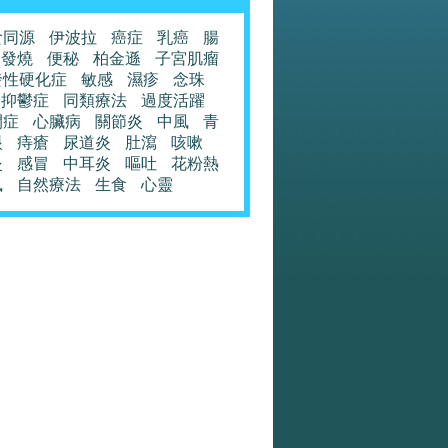
食同源
伊波拉
癌症
乳癌
腸
發燒
便秘
柏金遜
子宮肌瘤
發性硬化症
敏感
濕疹
念珠
抑鬱症
同類療法
過度活躍
閉症
心臟病
關節炎
中風
青
眼
痔瘡
尿道炎
肚瀉
咳嗽
炎
感冒
中耳炎
嘔吐
花粉熱
風
自然療法
生食
心靈