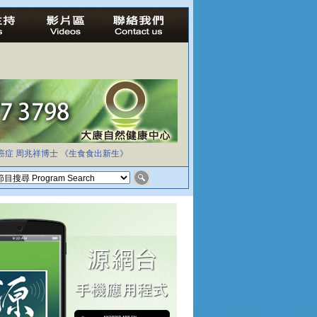
癌症
周兆祥博士
《生食食出新生》