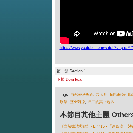
https://www.youtube.com/watch?v=p-rsM
第一節 Section 1
下載 Download
Tags:
自然療法與你
,
袁大明
,
同類療法
,
順
療劑
,
整全醫療
,
癌症的真正起因
本節目其他主題 Others Ep
《自然療法與你》- EP715 - 「新四高」