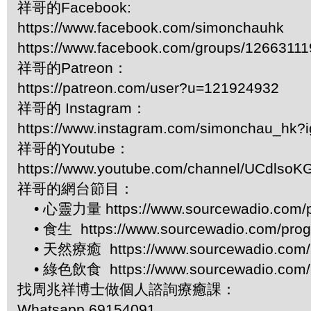
祥哥的Facebook:
https://www.facebook.com/simonchauhk
https://www.facebook.com/groups/1266311
祥哥的Patreon：
https://patreon.com/user?u=121924932
祥哥的 Instagram：
https://www.instagram.com/simonchau_hk
祥哥的Youtube：
https://www.youtube.com/channel/UCdls
祥哥的網台節目：
• 心靈力量 https://www.sourcewadio.com/p
• 食生 https://www.sourcewadio.com/prog
• 天然療癒 https://www.sourcewadio.com/p
• 綠色飲食 https://www.sourcewadio.com/p
找周兆祥博士做個人諮詢療癒課：
Whatsapp 69154091