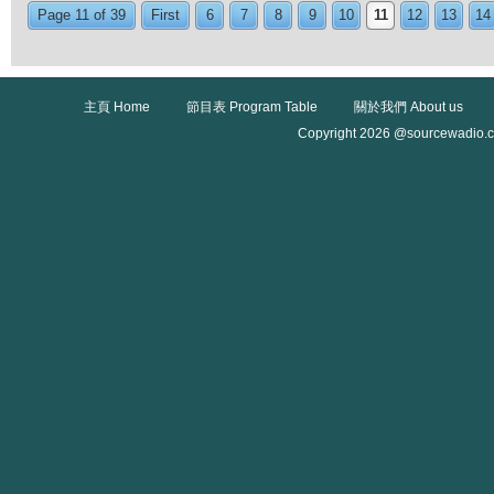
Page 11 of 39
First
6
7
8
9
10
11
12
13
14
主頁 Home
節目表 Program Table
關於我們 About us
Copyright 2026 @sourcewadio.