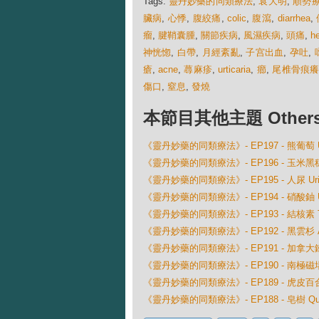
Tags:
靈丹妙藥的同類療法
,
袁大明
,
順勢
臟病
,
心悸
,
腹絞痛
,
colic
,
腹瀉
,
diarrhea
,
瘤
,
腱鞘囊腫
,
關節疾病
,
風濕疾病
,
頭痛
,
h
神恍惚
,
白帶
,
月經紊亂
,
子宫出血
,
孕吐
,
瘡
,
acne
,
蕁麻疹
,
urticaria
,
癤
,
尾椎骨痕
傷口
,
窒息
,
發燒
本節目其他主題 Others Ep
《靈丹妙藥的同類療法》- EP197 - 熊葡萄 Uv
《靈丹妙藥的同類療法》- EP196 - 玉米黑穗菌 U
《靈丹妙藥的同類療法》- EP195 - 人尿 Uri
《靈丹妙藥的同類療法》- EP194 - 硝酸鈾 Uran
《靈丹妙藥的同類療法》- EP193 - 結核素 Tube
《靈丹妙藥的同類療法》- EP192 - 黑雲杉 Abi
《靈丹妙藥的同類療法》- EP191 - 加拿大鐵杉 A
《靈丹妙藥的同類療法》- EP190 - 南極磁場 Magn
《靈丹妙藥的同類療法》- EP189 - 虎皮百合 Lil
《靈丹妙藥的同類療法》- EP188 - 皂樹 Quilla