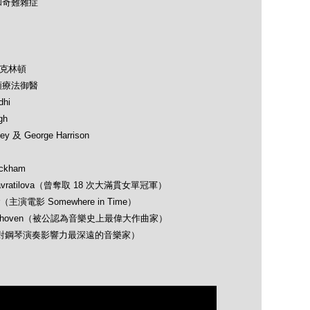
和奇難雜症
及克林頓
類療法御醫
hi
gh
 及 George Harrison
ckham
avratilova（曾奪取 18 次大滿貫女單冠軍）
（主演電影 Somewhere in Time）
 Beethoven（被公認為音樂史上最偉大作曲家）
opin（對鋼琴演奏影響力最深遠的音樂家）