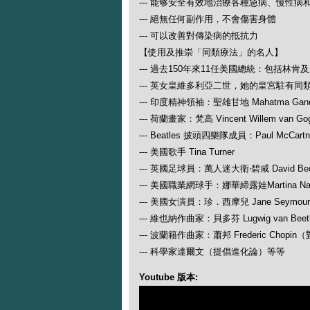
--- 能够安全有效地治療各種急病、慢性病
--- 絕無任何副作用，不會傷害身體
--- 可以改善對傳染病的抵抗力
【使用及推崇「同類療法」的名人】
--- 過去150年來11任美國總統：包括林肯
--- 英女皇維多利亞二世，她的皇宮駐有同
--- 印度精神領袖：聖雄甘地 Mahatma Gand
--- 荷蘭畫家：梵高 Vincent Willem van Go
--- Beatles 披頭四樂隊成員：Paul McCartney
--- 美國歌手 Tina Turner
--- 英國足球員：萬人迷大衛‧碧咸 David Be
--- 美國職業網球手：娜華締露娃Martina N
--- 美國女演員：珍．西摩兒 Jane Seymour
--- 維也納作曲家：貝多芬 Lugwig van
--- 波蘭籍作曲家：蕭邦 Frederic Ch
--- 科學家達爾文（提倡進化論）等等
Youtube 版本: