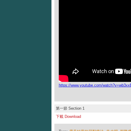
https://www.youtube.com/watch?v=wb3xx
第一節 Section 1
下載 Download