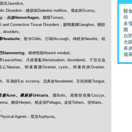
s：黃疸Jaundice。
lic Disorders：糖尿病Diabetes mellitus。壞血病Scurvy。
醫
癌
gy：
出血Hemorrhages
。腫瘤Tumors。
多
nd Connective Tissue Disorders：腱鞘囊腫Ganglion。關節
菌
 disorders。
自
Headache
。發冷Chills。打嗝Hiccough。神經炎Neuritis。眩
光
鼻
tammering
。精神恍惚Absent minded。
傷
白帶Leucorrhea。月經紊亂Menstruation, disordered。子宫出血
ss。噁心Nausea。卵巢囊腫Ovarian, cysts。卵巢疾病Ovaries,
gh。耳濕疹Ear, eczema。流鼻血Nosebleed。舌頭潰瘍Tongue,
暗瘡Acne。蕁麻疹Urticaria
。癤Boils。尾椎骨痕癢Coccyx,
ema。皰疹Herpes。糙皮病Pellagra。皮疹Tetters。疣Warts。
s。
hysical Agents：窒息Asphyxia。