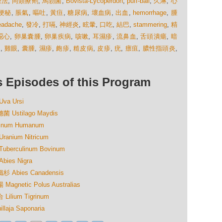
療法
,
同類療劑
,
馬勃菌
,
Bovista-Lycoperdon
,
puff-ball
,
久淋
,
心
便秘
,
脹氣
,
嘔吐
,
黃疸
,
糖尿病
,
壞血病
,
出血
,
hemorrhage
,
腫
eadache
,
發冷
,
打嗝
,
神經炎
,
眩暈
,
口吃
,
結巴
,
stammering
,
精
噁心
,
卵巢囊腫
,
卵巢疾病
,
咳嗽
,
耳濕疹
,
流鼻血
,
舌頭潰瘍
,
暗
癢
,
雞眼
,
囊腫
,
濕疹
,
皰疹
,
糙皮病
,
皮疹
,
疣
,
瘭疽
,
膿性指頭炎
,
isodes of this Program
a Ursi
stilago Maydis
num Humanum
ium Nitricum
rculinum Bovinum
es Nigra
bies Canadensis
etic Polus Australias
ium Tigrinum
ja Saponaria