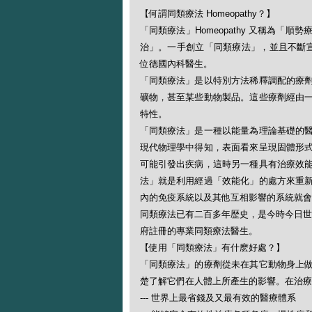
【何謂同類療法 Homeopathy？】
「同類療法」Homeopathy 又稱為
治」。一手創立「同類療法」，並且不斷宣揚此一
位德國內科醫生。
「同類療法」是以特別方法稀釋調配的療
礦物，甚至某些動物製品。這些療劑經由
特性。
「同類療法」是一種以能量為理論基礎的
現代物理學中得知，表面看來呈現固體形
可能引發出疾病，這時另一種具有治療效
法」就是利用經過「效能化」的處方來重
內的免疫系統以及其他互相影響的系統就會
同類療法已有二百多年歴史，是今時今日世
府註冊的專業同類療法醫生。
【使用「同類療法」有什麽好處？】
「同類療法」的療劑從未在其它動物身上
楚了解它們在人體上所產生的影響。在治療
--- 世界上最省錢及又最有效的醫療體系