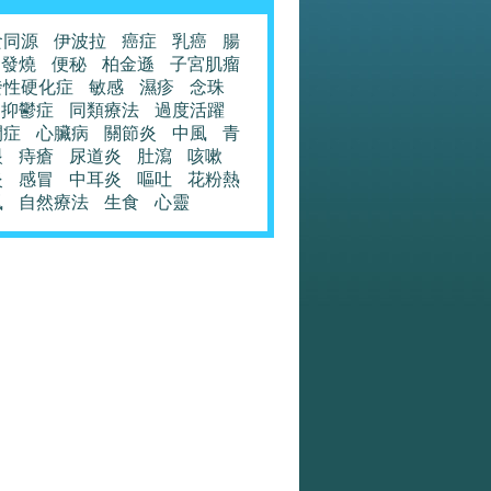
食同源
伊波拉
癌症
乳癌
腸
發燒
便秘
柏金遜
子宮肌瘤
發性硬化症
敏感
濕疹
念珠
抑鬱症
同類療法
過度活躍
閉症
心臟病
關節炎
中風
青
眼
痔瘡
尿道炎
肚瀉
咳嗽
炎
感冒
中耳炎
嘔吐
花粉熱
風
自然療法
生食
心靈