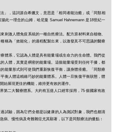
「順勢療法」，這詞源自希臘文，意思是「相同者能治癒」或「同類相
理念的山姆．哈尼曼 Samuel Hahnemann 是18世紀一
劑來刺激人體免疫系統的一種自然療法。配方原材料來自植物、
一種稱為「效能化」的過程配製出來，以激發其不可思議的醫療
醫療體系，它認為人體是具有能量場或生命力的生命體。我們從
式的人體，其實是稠密的能量場。這個能量場受到任何干擾，都
能的能量形式則可使我們重新恢復平衡，讓身體痊癒。「同類療
新平衡人體這精緻巧妙的能量體系。人體一旦恢復平衡狀態，體
開始展現更佳的機能，維持更有效的運作。
界第二大醫療體系。大約有五億人口經常採用，75 個國家有政
做過試驗，因為它們全都是以健康的人為測試對象，我們也都清
急病、慢性病及奇難雜症尤其顯著，以下是同類療法的優點︰