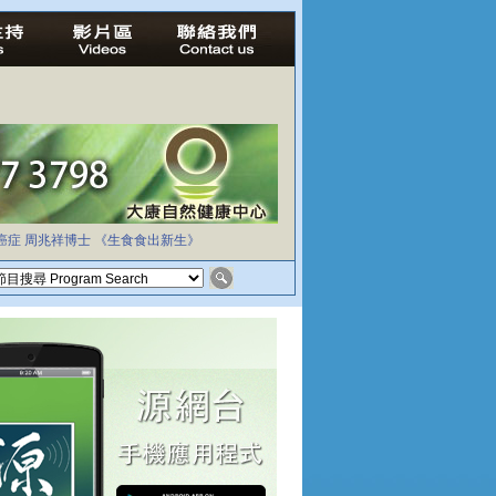
癌症
周兆祥博士
《生食食出新生》