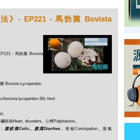
EP221 - 馬勃菌 Bovista
1 - 馬勃菌 Bovista
sta Lycoperdon
tc/bovista-lycoperdon-30c.html
et。
臟疾病Heart, disorders。心悸Palpitations。
rs：
腹絞痛Colic。腹瀉Diarrhea
。便秘Constipation。脹氣