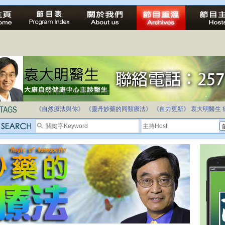
法治社會並不等同公正社會
自家教育合法化-推動多元化教育，全民學卷制
《自然療法與你》
《靈丹妙藥的同類療法》
《自力更新》
袁大明醫生