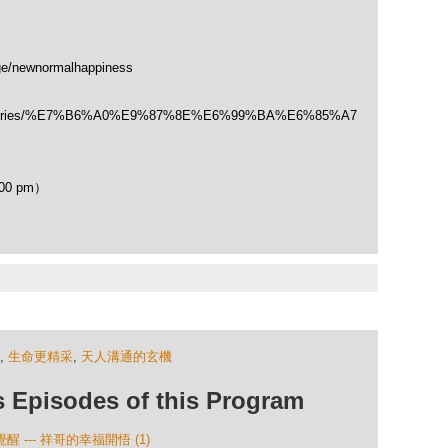
ge/newnormalhappiness
/categories/%E7%B6%A0%E9%87%8E%E6%99%BA%E6%85%A7
00 pm）
,
生命更精采
,
天人溝通的玄機
isodes of this Program
 --- 祥哥的幸福開悟 (1)