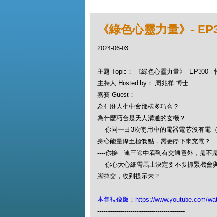
《綠色心靈力量》- EP
2024-06-03
主題 Topic： 《綠色心靈力量》- EP300
主持人 Hosted by： 周兆祥 博士
嘉賓 Guest：
為什麼人生中會那樣多巧合？
為什麼巧合是天人溝通的玄機？
----你同一日3次使用中的電器電芯沒有
身心能量降至極低點，需要停下來充電？
----你接二連三途中看到有交通意外，是
----你心大心細需馬上決定要不要抓緊機
腳摔交，收到提示未？
本集視像版：https://www.youtube.com/wa
---------------------------------------------