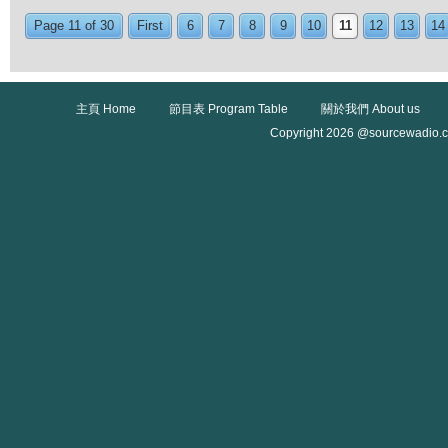
Page 11 of 30
First
6
7
8
9
10
11
12
13
14
主頁 Home
節目表 Program Table
關於我們 About us
Copyright 2026 @sourcewadio.