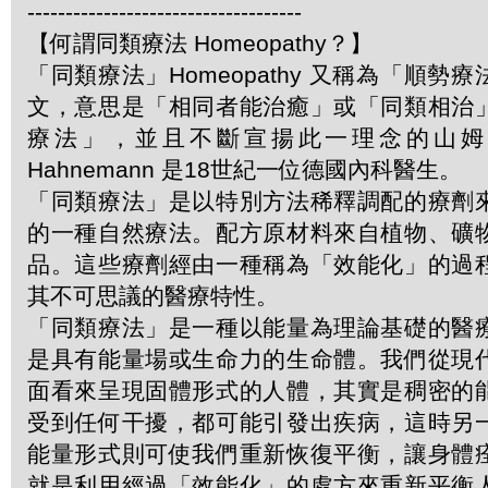
------------------------------------
【何謂同類療法 Homeopathy？】
「同類療法」Homeopathy 又稱為「順勢
文，意思是「相同者能治癒」或「同類相治
療法」，並且不斷宣揚此一理念的山姆．哈
Hahnemann 是18世紀一位德國內科醫生。
「同類療法」是以特別方法稀釋調配的療劑
的一種自然療法。配方原材料來自植物、礦
品。這些療劑經由一種稱為「效能化」的過
其不可思議的醫療特性。
「同類療法」是一種以能量為理論基礎的醫
是具有能量場或生命力的生命體。我們從現
面看來呈現固體形式的人體，其實是稠密的
受到任何干擾，都可能引發出疾病，這時另
能量形式則可使我們重新恢復平衡，讓身體
就是利用經過「效能化」的處方來重新平衡