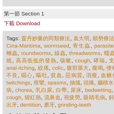
第一節 Section 1
下載 Download
Tags:
靈丹妙藥的同類療法
,
袁大明
,
順勢療
Cina-Maritima
,
wormseed
,
寄生蟲
,
parasite
蛔蟲
,
roundworms
,
線蟲
,
threadworms
,
蠕
燒
,
高高低低的發熱
,
咳嗽
,
cough
,
哮喘
,
anal-itching
,
絞痛
,
colic
,
腹部脹大
,
腹鳴
,
便
不良
,
噁心
,
嘔吐
,
貧血
,
惡病質
,
消瘦
,
血糖
twitchings
,
痙攣
,
spasms
,
抽搐
,
頭痛
,
腦積水
病
,
chorea
,
乳白尿
,
白帶
,
尿床
,
bedwetting
cough
,
猩紅熱
,
流鼻血
,
視疲勞
,
眼睛毛病
,
出牙
,
dentition
,
磨牙
,
grinding-teeth