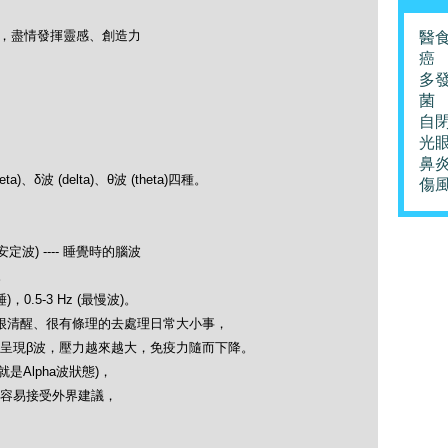
升，盡情發揮靈感、創造力
醫
癌
多
菌
自
光
鼻
)、δ波 (delta)、θ波 (theta)四種。
傷
)
安定波) ---- 睡覺時的腦波
)。
.5-3 Hz (最慢波)。
很清醒、很有條理的去處理日常大小事，
呈現β波，壓力越來越大，免疫力隨而下降。
是Alpha波狀態)，
容易接受外界建議，