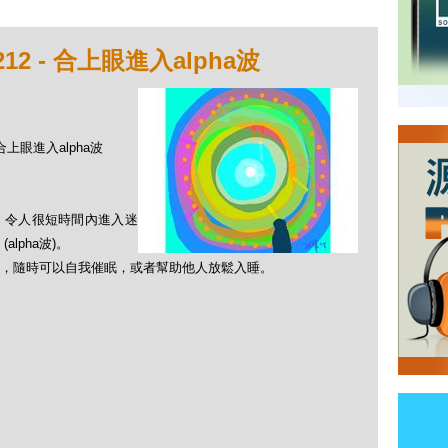
2 - 合上眼進入alpha波
 合上眼進入alpha波
，令人很短時間內進入迷
lpha波)。
，隨時可以自我催眠，或者幫助他人放鬆入睡。