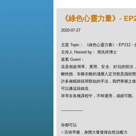
《綠色心靈力量》- EP21
2020-07-27
主題 Topic： 《綠色心靈力量》- EP212 -
主持人 Hosted by： 周兆祥博士
嘉賓 Guest：
這是個超簡單、實用、安全、好玩的技法
離恍惚、非睡非醒的淺層入定另類意識狀態 (a
許多催眠師採用類似的手法，我們掌握之後
可以播這段錄音。
祥哥在各種課程中，不時運用，成績可觀。
------------------
你都可以
✨百病早癒，身體大量發揮自然治癒力