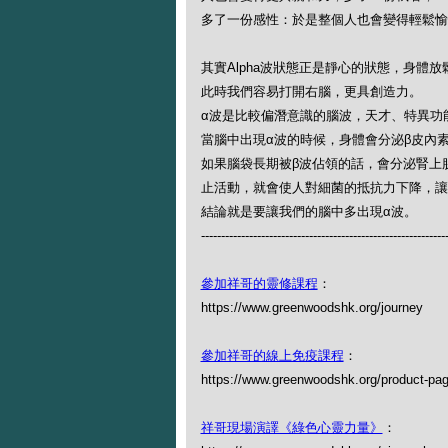
多了一份感性：於是整個人也會變得輕鬆愉
其實Alpha波狀態正是靜心的狀態，身體
此時我們容易打開右腦，更具創造力。
α波是比較偏潛意識的腦波，天才、特異功
當腦中出現α波的時候，身體會分泌β皮內
如果腦袋長期被β波佔領的話，會分泌腎上
止活動，就會使人對細菌的抵抗力下降，讓
結論就是要讓我們的腦中多出現α波。
-------------------------------------------------------------
參加祥哥的靈修課程
：
https://www.greenwoodshk.org/journey
參加祥哥的線上免疫課程
：
https://www.greenwoodshk.org/product-pa
祥哥現場演譯《綠色心靈力量》
：