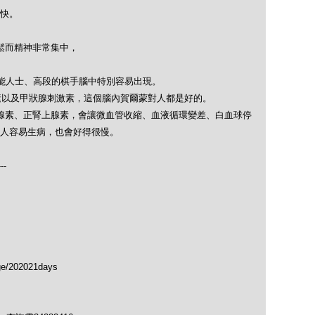
快。
放鬆而精神非常集中，
能人士、高段的棋手腦中特別容易出現。
素以及甲狀腺刺激素，這個腦內賀爾蒙對人都是好的。
腺素、正腎上腺素，會讓微血管收縮、血液循環變差、白血球停
人容易生病，也會好得很慢。
---
ge/202021days