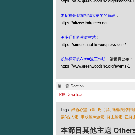
https://www.greenwoodshk.org/simon
更多祥哥發布祝福大家的的資訊
：
https://alivewithdrgreen.com
更多祥哥的生命智慧
：
https://simonchaulife.wordpress.com/
參加祥哥的Alpha波工作坊
，請留意公布：
https://www.greenwoodshk.org/events-1
第一節 Section 1
下載 Download
Tags:
綠色心靈力量
,
周兆祥
,
迷離恍惚非
蒙β皮內素
,
甲狀腺刺激素
,
腎上腺素
,
正腎
本節目其他主題 Others Ep