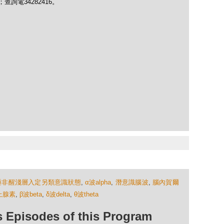
chau；查詢電34282416。
睡非醒淺層入定另類意識狀態
,
α波alpha
,
潛意識腦波
,
腦內賀爾
上腺素
,
β波beta
,
δ波delta
,
θ波theta
isodes of this Program