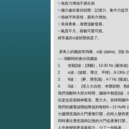
✨免疫力增強不易生病
✨腦力處於最佳狀態：記憶力、集中力提
✨情緒平和喜悅，親和力增加。
✨長保青春，身體逆齡發展。
✨氣質不凡，樣貌可愛可親。
經常處於α波狀態就是了。
原來人的腦波有四種，α波 (alpha)、β波 (beta
---- 清醒時的會出現腦波
1. 前額β波：(清醒)，13-30 Hz (最快波
2. α波：(放鬆、專注、平靜)，8-13Hz (
3. θ波： (夢、潛意識)，4-7 Hz (慢波
4. δ波： (溶入大自然、本體狀態、熟睡)，0
我們清醒時大部分時間，腦袋中都是β波，
但是也容易精神緊張、壓力大。長時間腦中
我們的腦電波開始降低到每秒8～13 Hz時 (就
大腦潛意識的大門逐漸打開，此時人變得更
同時通往潛意識和記憶的大門也逐漸打開，
人也會變得更具親和力，少了一份執著，