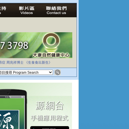
癌症
周兆祥博士
《生食食出新生》