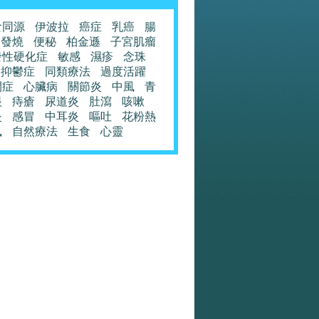
食同源
伊波拉
癌症
乳癌
腸
發燒
便秘
柏金遜
子宮肌瘤
發性硬化症
敏感
濕疹
念珠
抑鬱症
同類療法
過度活躍
閉症
心臟病
關節炎
中風
青
眼
痔瘡
尿道炎
肚瀉
咳嗽
炎
感冒
中耳炎
嘔吐
花粉熱
風
自然療法
生食
心靈