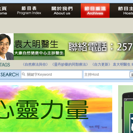
法治社會並不等同公正社會
自家教育合法化-推動多元化教育，全民學卷制
《自然療法與你》
《靈丹妙藥的同類療法》
《自力更新》
袁大明醫生