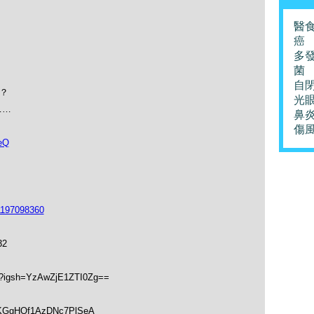
醫
癌
？
多
菌
？
自
麼？
光
)……
鼻
傷
eQ
1197098360
32
hk?igsh=YzAwZjE1ZTI0Zg==
soKGgHQf1AzDNc7PlSeA