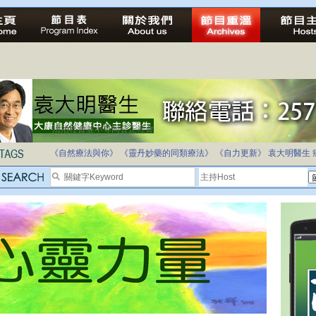
法治社會並不等同公正社會
自家教育合法化-推動多元化教育，全民學卷制
《自然療法與你》
《靈丹妙藥的同類療法》
《自力更新》
袁大明醫生