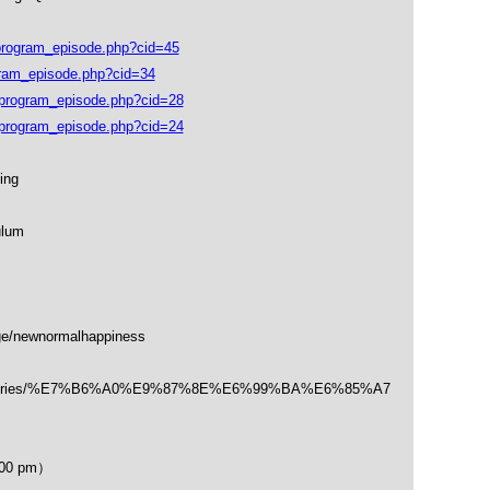
ogram_episode.php?cid=45
ram_episode.php?cid=34
rogram_episode.php?cid=28
rogram_episode.php?cid=24
ing
ulum
ge/newnormalhappiness
/categories/%E7%B6%A0%E9%87%8E%E6%99%BA%E6%85%A7
00 pm）