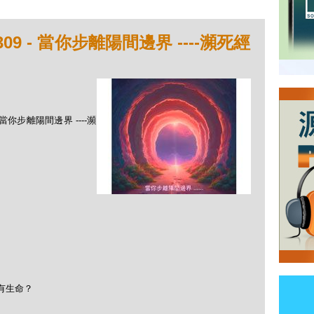
09 - 當你步離陽間邊界 ----瀕死經
 當你步離陽間邊界 ----瀕
有生命？