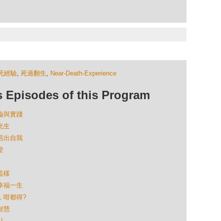
死經驗
,
死過翻生
,
Near-Death-Experience
isodes of this Program
理論與實踐
此生
局活出自我
堂
這樣
法幸福一生
行，咁都得?
智慧
點