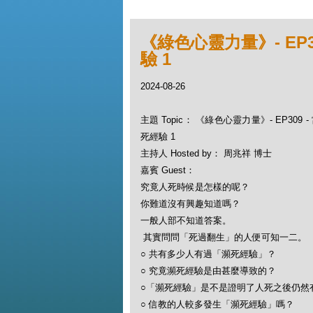
《綠色心靈力量》- EP3
驗 1
2024-08-26
主題 Topic： 《綠色心靈力量》- EP309 -
死經驗 1
主持人 Hosted by： 周兆祥 博士
嘉賓 Guest：
究竟人死時候是怎樣的呢？
你難道沒有興趣知道嗎？
一般人部不知道答案。
其實問問「死過翻生」的人便可知一二。
○ 共有多少人有過「瀕死經驗」？
○ 究竟瀕死經驗是由甚麼導致的？
○「瀕死經驗」是不是證明了人死之後仍然
○ 信教的人較多發生「瀕死經驗」嗎？