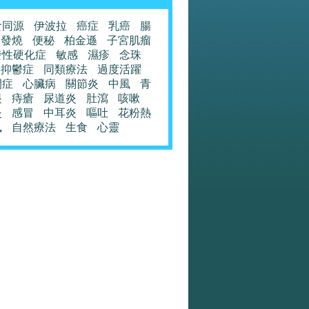
食同源
伊波拉
癌症
乳癌
腸
發燒
便秘
柏金遜
子宮肌瘤
發性硬化症
敏感
濕疹
念珠
抑鬱症
同類療法
過度活躍
閉症
心臟病
關節炎
中風
青
眼
痔瘡
尿道炎
肚瀉
咳嗽
炎
感冒
中耳炎
嘔吐
花粉熱
風
自然療法
生食
心靈