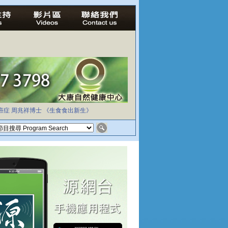
癌症
周兆祥博士
《生食食出新生》