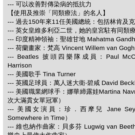
--- 可以改善對傳染病的抵抗力
【使用及推崇「同類療法」的名人】
--- 過去150年來11任美國總統：包括林肯及
--- 英女皇維多利亞二世，她的皇宮駐有同類
--- 印度精神領袖：聖雄甘地 Mahatma Gandh
--- 荷蘭畫家：梵高 Vincent Willem van Gogh
--- Beatles 披頭四樂隊成員：Paul McCar
Harrison
--- 美國歌手 Tina Turner
--- 英國足球員：萬人迷大衛‧碧咸 David Beck
--- 美國職業網球手：娜華締露娃Martina Navra
次大滿貫女單冠軍）
--- 美國女演員：珍．西摩兒 Jane Se
Somewhere in Time）
--- 維也納作曲家：貝多芬 Lugwig van Be