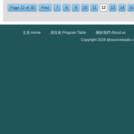
Page 12 of 30
First
7
8
9
10
11
12
13
14
15
主頁 Home
節目表 Program Table
關於我們 About us
Copyright 2026 @sourcewadio.