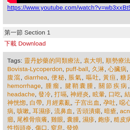
https://www.youtube.com/watch?v=wb3xxB
第一節 Section 1
下載 Download
Tags:
靈丹妙藥的同類療法
,
袁大明
,
順勢療
Bovista-Lycoperdon
,
puff-ball
,
久淋
,
心臟病
腹瀉
,
diarrhea
,
便秘
,
脹氣
,
嘔吐
,
黃疸
,
糖
hemorrhage
,
腫瘤
,
腱鞘囊腫
,
關節疾病
headache
,
發冷
,
打嗝
,
神經炎
,
眩暈
,
口吃
,
神恍惚
,
白帶
,
月經紊亂
,
子宫出血
,
孕吐
,
噁
病
,
咳嗽
,
耳濕疹
,
流鼻血
,
舌頭潰瘍
,
暗瘡
,
ac
癤
,
尾椎骨痕癢
,
雞眼
,
囊腫
,
濕疹
,
皰疹
,
糙皮
性指頭炎
,
傷口
,
窒息
,
發燒