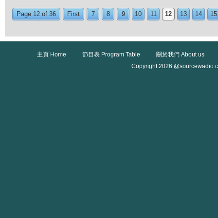
Page 12 of 36
First
7
8
9
10
11
12
13
14
15
主頁 Home
節目表 Program Table
關於我們 About us
Copyright 2026 @sourcewadio.