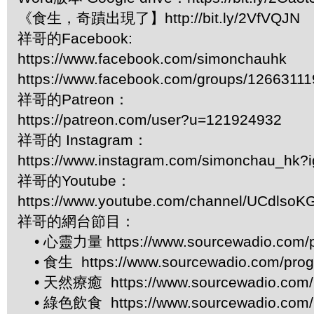
《食生，奇蹟出現了】http://bit.ly/2VfVQJN
祥哥的Facebook:
https://www.facebook.com/simonchauhk
https://www.facebook.com/groups/1266311
祥哥的Patreon：
https://patreon.com/user?u=121924932
祥哥的 Instagram：
https://www.instagram.com/simonchau_hk
祥哥的Youtube：
https://www.youtube.com/channel/UCdls
祥哥的網台節目：
• 心靈力量 https://www.sourcewadio.com/p
• 食生 https://www.sourcewadio.com/prog
• 天然療癒 https://www.sourcewadio.com/p
• 綠色飲食 https://www.sourcewadio.com/p