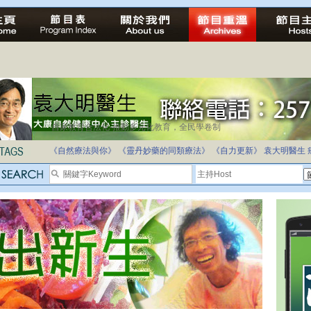
自家教育合法化-推動多元化教育，全民學卷制
《自然療法與你》
《靈丹妙藥的同類療法》
《自力更新》
袁大明醫生