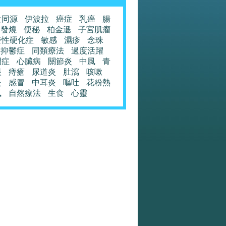
食同源
伊波拉
癌症
乳癌
腸
發燒
便秘
柏金遜
子宮肌瘤
發性硬化症
敏感
濕疹
念珠
抑鬱症
同類療法
過度活躍
閉症
心臟病
關節炎
中風
青
眼
痔瘡
尿道炎
肚瀉
咳嗽
炎
感冒
中耳炎
嘔吐
花粉熱
風
自然療法
生食
心靈