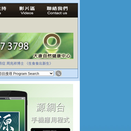
癌症
周兆祥博士
《生食食出新生》