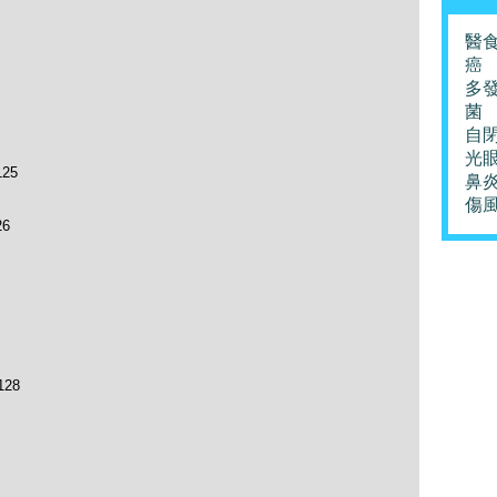
醫
癌
多
菌
自
光
25
鼻
傷
6
28