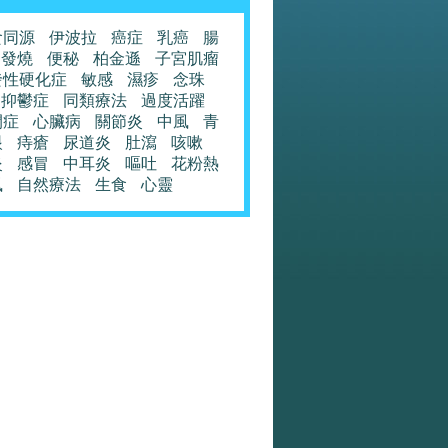
食同源
伊波拉
癌症
乳癌
腸
發燒
便秘
柏金遜
子宮肌瘤
發性硬化症
敏感
濕疹
念珠
抑鬱症
同類療法
過度活躍
閉症
心臟病
關節炎
中風
青
眼
痔瘡
尿道炎
肚瀉
咳嗽
炎
感冒
中耳炎
嘔吐
花粉熱
風
自然療法
生食
心靈