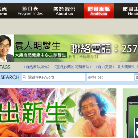
自家教育合法化-推動多元化教育，全民學卷制
《自然療法與你》
《靈丹妙藥的同類療法》
《自力更新》
袁大明醫生