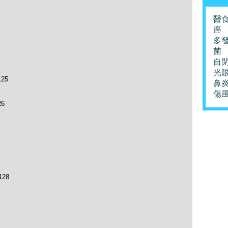
醫
癌
多
菌
自
光
25
鼻
傷
6
28