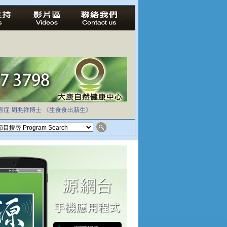
癌症
周兆祥博士
《生食食出新生》