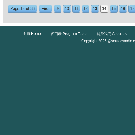
Page 14 of 36
First
9
10
11
12
13
14
15
16
17
主頁 Home
節目表 Program Table
關於我們 About us
Copyright 2026 @sourcewadio.