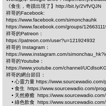
《食生，奇蹟出現了】http://bit.ly/2VfVQJN
祥哥的Facebook:
https://www.facebook.com/simonchauhk
https://www.facebook.com/groups/1266311
祥哥的Patreon：
https://patreon.com/user?u=121924932
祥哥的 Instagram：
https://www.instagram.com/simonchau_hk
祥哥的Youtube：
https://www.youtube.com/channel/UCdls
祥哥的網台節目：
• 心靈力量 https://www.sourcewadio.com/p
• 食生 https://www.sourcewadio.com/prog
• 天然療癒 https://www.sourcewadio.com/p
• 綠色飲食 https://www.sourcewadio.com/p