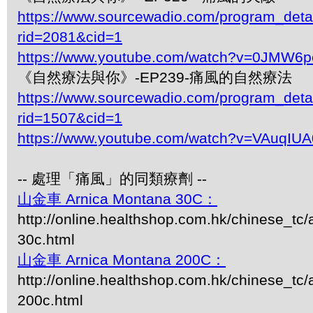
https://www.sourcewadio.com/program_deta
rid=2081&cid=1
https://www.youtube.com/watch?v=0JMW6p
《自然療法與你》-EP239-痛風的自然療法
https://www.sourcewadio.com/program_deta
rid=1507&cid=1
https://www.youtube.com/watch?v=VAuqIU
-- 處理「痛風」的同類療劑 --
山金車 Arnica Montana 30C：
http://online.healthshop.com.hk/chinese_tc
30c.html
山金車 Arnica Montana 200C：
http://online.healthshop.com.hk/chinese_tc
200c.html