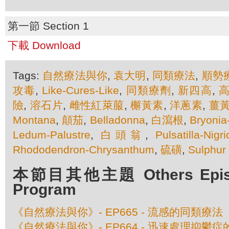
第一節 Section 1
下載 Download
Tags:
自然療法與你
,
袁大明
,
同類療法
,
順勢
攻毒
,
Like-Cures-Like
,
同類療劑
,
新四高
,
險
,
溶石片
,
雌性紅萊菔
,
檞黃素
,
洋蔥素
,
薑
Montana
,
顛茄
,
Belladonna
,
白瀉根
,
Bryonia
Ledum-Palustre
,
白頭翁
,
Pulsatilla-Nigr
Rhododendron-Chrysanthum
,
硫磺
,
Sulphur
本節目其他主題 Others Episod
Program
《自然療法與你》- EP665 - 流感的同類療法
《自然療法與你》- EP664 - 迅速處理抑鬱