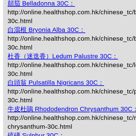
顛茄 Belladonna 30C：
http://online.healthshop.com.hk/chinese_tc/
30c.html
白瀉根 Bryonia Alba 30C：
http://online.healthshop.com.hk/chinese_tc/
30c.html
杜香（迷迭香）Ledum Palustre 30C：
http://online.healthshop.com.hk/chinese_tc/
30c.html
白頭翁 Pulsatilla Nigricans 30C：
http://online.healthshop.com.hk/chinese_tc/p
30c.html
牛皮杜鵑 Rhododendron Chrysanthum 30C
http://online.healthshop.com.hk/chinese_tc
chrysanthum-30c.html
硫磺 Sulphur 30C：