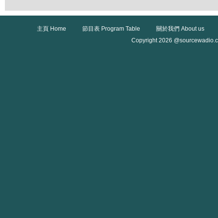
主頁 Home
節目表 Program Table
關於我們 About us
Copyright 2026 @sourcewadio.