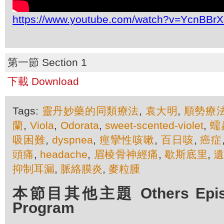
https://www.youtube.com/watch?v=YcnBBrX
第一節 Section 1
下載 Download
Tags:
靈丹妙藥的同類療法
,
袁大明
,
順勢療
蘭
,
Viola
,
Odorata
,
sweet-scented-violet
,
蠕
吸困難
,
dyspnea
,
痙攣性咳嗽
,
百日咳
,
癌症
頭痛
,
headache
,
眉棱骨神經痛
,
歇斯底里
,
抑制耳漏
,
脈絡膜炎
,
麥粒腫
本節目其他主題 Others Episod
Program