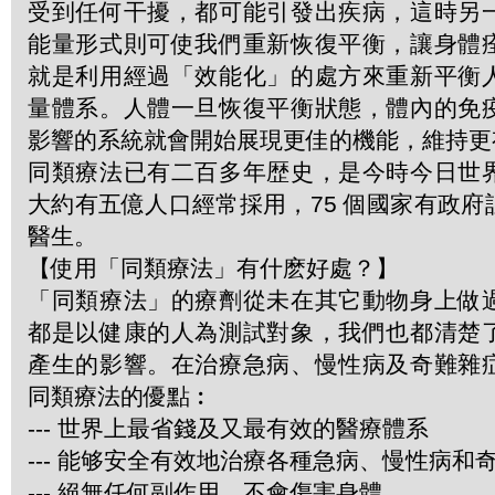
受到任何干擾，都可能引發出疾病，這時另
能量形式則可使我們重新恢復平衡，讓身體
就是利用經過「效能化」的處方來重新平衡
量體系。人體一旦恢復平衡狀態，體內的免
影響的系統就會開始展現更佳的機能，維持更
同類療法已有二百多年歴史，是今時今日世
大約有五億人口經常採用，75 個國家有政
醫生。
【使用「同類療法」有什麽好處？】
「同類療法」的療劑從未在其它動物身上做
都是以健康的人為測試對象，我們也都清楚
產生的影響。在治療急病、慢性病及奇難雜
同類療法的優點︰
--- 世界上最省錢及又最有效的醫療體系
--- 能够安全有效地治療各種急病、慢性病和
--- 絕無任何副作用，不會傷害身體