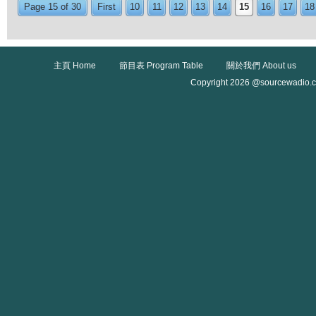
Page 15 of 30
First
10
11
12
13
14
15
16
17
18
主頁 Home
節目表 Program Table
關於我們 About us
Copyright 2026 @sourcewadio.