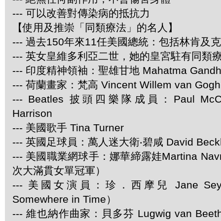
--- 可以改善對傳染病的抵抗力
【使用及推崇「同類療法」的名人】
--- 過去150年來11任美國總統：包括林肯及
--- 英女皇維多利亞二世，她的皇宮駐有同類
--- 印度精神領袖：聖雄甘地 Mahatma Gandh
--- 荷蘭畫家：梵高 Vincent Willem van Gogh
--- Beatles 披頭四樂隊成員：Paul McCar
Harrison
--- 美國歌手 Tina Turner
--- 英國足球員：萬人迷大衛‧碧咸 David Beck
--- 美國職業網球手：娜華締露娃Martina Navra
次大滿貫女單冠軍）
--- 美國女演員：珍．西摩兒 Jane Se
Somewhere in Time）
--- 維也納作曲家：貝多芬 Lugwig van Be