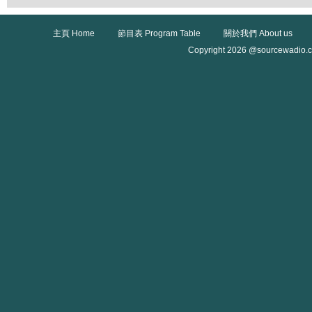
主頁 Home
節目表 Program Table
關於我們 About us
Copyright 2026 @sourcewadio.