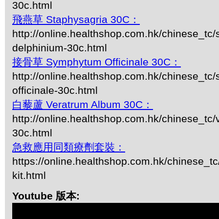
30c.html
飛燕草 Staphysagria 30C：
http://online.healthshop.com.hk/chinese_tc/
delphinium-30c.html
接骨草 Symphytum Officinale 30C：
http://online.healthshop.com.hk/chinese_t
officinale-30c.html
白藜蘆 Veratrum Album 30C：
http://online.healthshop.com.hk/chinese_tc
30c.html
急救應用同類療劑套裝：
https://online.healthshop.com.hk/chinese_tc/
kit.html
Youtube 版本: