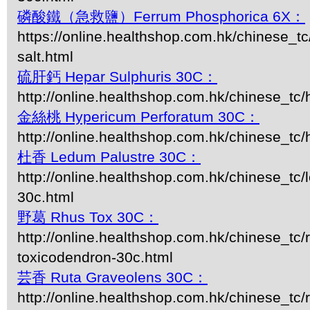
磷酸鐵（急救鹽）Ferrum Phosphorica 6X：
https://online.healthshop.com.hk/chinese_tc/
salt.html
硫肝鈣 Hepar Sulphuris 30C：
http://online.healthshop.com.hk/chinese_tc/
金絲桃 Hypericum Perforatum 30C：
http://online.healthshop.com.hk/chinese_tc
杜香 Ledum Palustre 30C：
http://online.healthshop.com.hk/chinese_tc/
30c.html
野葛 Rhus Tox 30C：
http://online.healthshop.com.hk/chinese_tc/
toxicodendron-30c.html
芸香 Ruta Graveolens 30C：
http://online.healthshop.com.hk/chinese_tc/