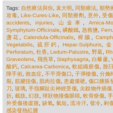
Tags:
自然療法與你
,
袁大明
,
同類療法
,
順勢
攻毒
,
Like-Cures-Like
,
同類療劑
,
意外
,
受
accidents
,
injuries
,
山金車
,
Arnica-M
Symphytum-Officinale
,
磷酸鐵
,
急救鹽
,
Ferr
盞花
,
Calendula-Officinalis
,
樟腦
,
Camph
Vegetabilis
,
硫肝鈣
,
Hepar-Sulphuris
,
金
Perforatum
,
杜香
,
Ledum-Palustre
,
野葛
,
Rh
Graveolens
,
飛燕草
,
Staphysagria
,
白藜蘆
,
酸鈣
,
Calcarea-Carbonica
,
軟組織瘀傷
,
脫
障手術
,
敗血症
,
不平滑傷口
,
子彈槍傷
,
分娩
裂
,
筋腱扭傷
,
肌肉拉傷
,
患處僵硬
,
傷口腫脹
刀
,
玻璃
,
手指腳趾尖神經受傷
,
尖銳物件插傷
折
,
截肢
,
幻肢
,
球狀物撞傷眼睛
,
軟骨瘀傷
,
外受傷後虛脫
,
缺氧
,
氣短
,
流冷汗
,
發冷
,
剌
感染發熱紅腫