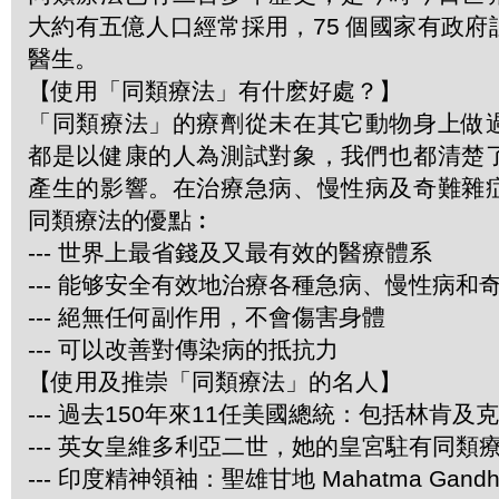
大約有五億人口經常採用，75 個國家有政
醫生。
【使用「同類療法」有什麽好處？】
「同類療法」的療劑從未在其它動物身上做
都是以健康的人為測試對象，我們也都清楚
產生的影響。在治療急病、慢性病及奇難雜
同類療法的優點︰
--- 世界上最省錢及又最有效的醫療體系
--- 能够安全有效地治療各種急病、慢性病和
--- 絕無任何副作用，不會傷害身體
--- 可以改善對傳染病的抵抗力
【使用及推崇「同類療法」的名人】
--- 過去150年來11任美國總統：包括林肯及
--- 英女皇維多利亞二世，她的皇宮駐有同類
--- 印度精神領袖：聖雄甘地 Mahatma Gandh