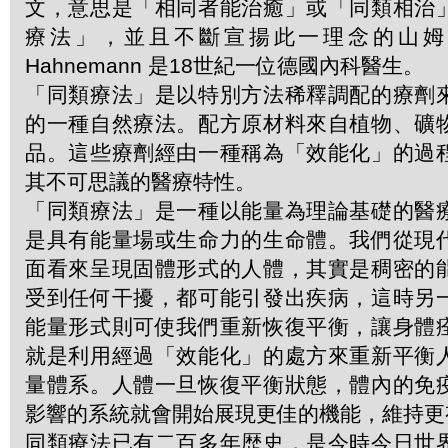
文，意思是「相同者能治癒」或「同類相治
療法」，並且不斷宣揚此一理念的山姆．哈
Hahnemann 是18世紀一位德國內科醫生。
「同類療法」是以特別方法稀釋調配的療劑
的一種自然療法。配方原材料來自植物、礦
品。這些療劑經由一種稱為「效能化」的過
其不可思議的醫療特性。
「同類療法」是一種以能量為理論基礎的醫
是具有能量場或生命力的生命體。我們從現
面看來呈現固體形式的人體，其實是稠密的
受到任何干擾，都可能引發出疾病，這時另
能量形式則可使我們重新恢復平衡，讓身體
就是利用經過「效能化」的處方來重新平衡
量體系。人體一旦恢復平衡狀態，體內的免
影響的系統就會開始展現更佳的機能，維持更
同類療法已有二百多年歴史，是今時今日世