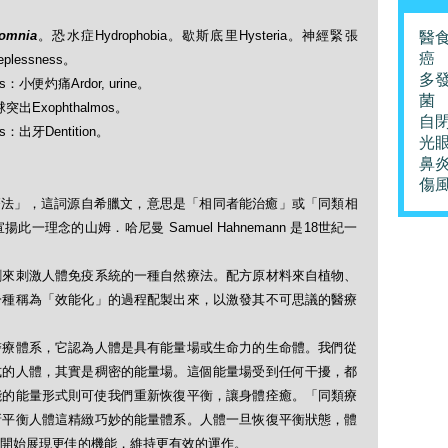
omnia
。恐水症Hydrophobia。歇斯底里Hysteria。神經緊張
醫
癌
eplessness。
多
rs：小便灼痛Ardor, urine。
菌
眼球突出Exophthalmos。
自
rs：出牙Dentition。
光
鼻
傷
「順勢療法」，這詞源自希臘文，意思是「相同者能治癒」或「同類相
理念的山姆．哈尼曼 Samuel Hahnemann 是18世紀一
劑來刺激人體免疫系統的一種自然療法。配方原材料來自植物、
一種稱為「效能化」的過程配製出來，以激發其不可思議的醫療
醫療體系，它認為人體是具有能量場或生命力的生命體。我們從
式的人體，其實是稠密的能量場。這個能量場受到任何干擾，都
能的能量形式則可使我們重新恢復平衡，讓身體痊癒。「同類療
新平衡人體這精緻巧妙的能量體系。人體一旦恢復平衡狀態，體
開始展現更佳的機能，維持更有效的運作。