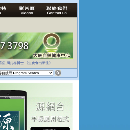
癌症
周兆祥博士
《生食食出新生》