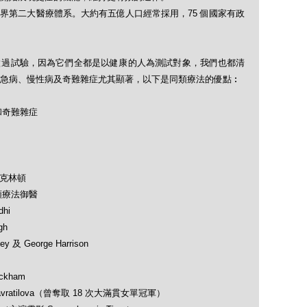
界第二大醫療體系。大約有五億人口經常採用，75 個國家有政
做過試驗，因為它們全都是以健康的人為測試對象，我們也都清
急病、慢性病及奇難雜症尤其顯著，以下是同類療法的優點︰
和奇難雜症
及克林頓
類療法御醫
hi
gh
 及 George Harrison
ckham
avratilova（曾奪取 18 次大滿貫女單冠軍）