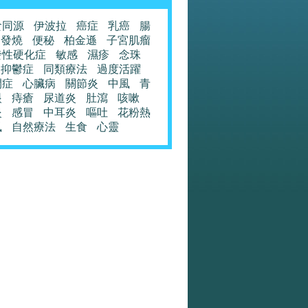
食同源
伊波拉
癌症
乳癌
腸
發燒
便秘
柏金遜
子宮肌瘤
發性硬化症
敏感
濕疹
念珠
抑鬱症
同類療法
過度活躍
閉症
心臟病
關節炎
中風
青
眼
痔瘡
尿道炎
肚瀉
咳嗽
炎
感冒
中耳炎
嘔吐
花粉熱
風
自然療法
生食
心靈