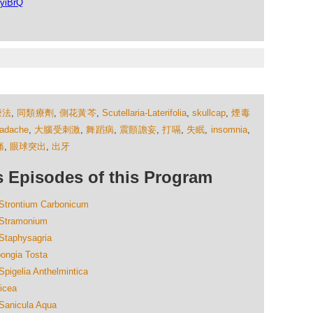
yiBrQ
療法
,
同類療劑
,
側花黃芩
,
Scutellaria-Laterifolia
,
skullcap
,
煙毒
adache
,
大腦受刺激
,
舞蹈病
,
震顫譫妄
,
打嗝
,
失眠
,
insomnia
,
痛
,
眼球突出
,
出牙
isodes of this Program
ntium Carbonicum
ramonium
physagria
ia Tosta
ia Anthelmintica
cea
icula Aqua