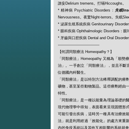
譫妄Delirium tremens。打嗝Hiccoughs。
* 精神病 Psychiatric Disorders：
失眠Ins
Nervousness。夜驚Night-terrors。失眠Sle
* 泌尿生殖系統疾病 Genitourinary Disorde
* 眼科疾病 Ophthalmologic Disorders：
* 牙齒與口腔疾病 Dental and Oral Disorde
------------------------------------
【何謂同類療法 Homeopathy？】
「同類療法」Homeopathy 又稱為
治」。一手創立「同類療法」，並且不斷宣揚此一
位德國內科醫生。
「同類療法」是以特別方法稀釋調配的療
礦物，甚至某些動物製品。這些療劑經由
特性。
「同類療法」是一種以能量為理論基礎的
現代物理學中得知，表面看來呈現固體形
可能引發出疾病，這時另一種具有治療效
法」就是利用經過「效能化」的處方來重
內的免疫系統以及其他互相影響的系統就會