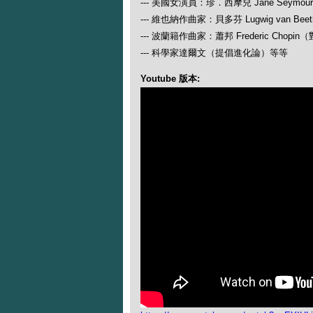
--- 美國女演員：珍．西摩兒 Jane Seymour
--- 維也納作曲家：貝多芬 Lugwig van
--- 波蘭籍作曲家：蕭邦 Frederic Ch
--- 科學家達爾文（提倡進化論）等等
Youtube 版本: