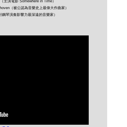
（主演電影 Somewhere in Time）
 Beethoven（被公認為音樂史上最偉大作曲家）
opin（對鋼琴演奏影響力最深遠的音樂家）