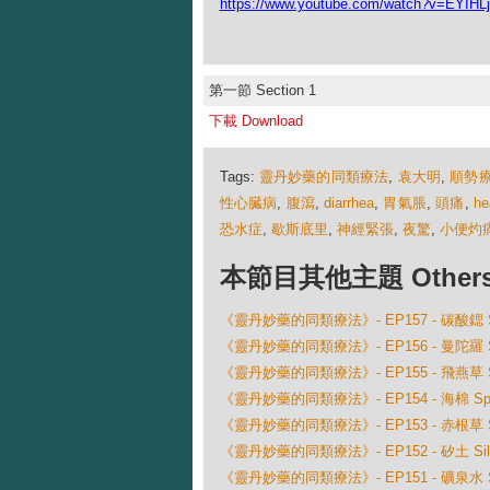
https://www.youtube.com/watch?v=EYIHLj
第一節 Section 1
下載 Download
Tags:
靈丹妙藥的同類療法
,
袁大明
,
順勢
性心臓病
,
腹瀉
,
diarrhea
,
胃氣脹
,
頭痛
,
he
恐水症
,
歇斯底里
,
神經緊張
,
夜驚
,
小便灼
本節目其他主題 Others Ep
《靈丹妙藥的同類療法》- EP157 - 碳酸鍶 Stro
《靈丹妙藥的同類療法》- EP156 - 曼陀羅 St
《靈丹妙藥的同類療法》- EP155 - 飛燕草 Sta
《靈丹妙藥的同類療法》- EP154 - 海棉 Spong
《靈丹妙藥的同類療法》- EP153 - 赤根草 Spigel
《靈丹妙藥的同類療法》- EP152 - 矽土 Sili
《靈丹妙藥的同類療法》- EP151 - 礦泉水 San