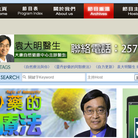
自家教育合法化-推動多元化教育，全民學卷制
《自然療法與你》
《靈丹妙藥的同類療法》
《自力更新》
袁大明醫生