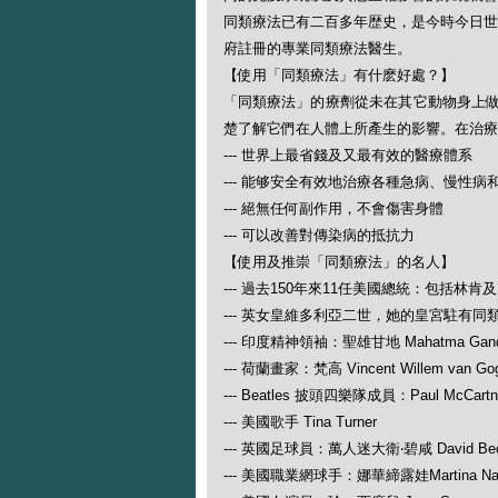
同類療法已有二百多年歴史，是今時今日世
府註冊的專業同類療法醫生。
【使用「同類療法」有什麽好處？】
「同類療法」的療劑從未在其它動物身上
楚了解它們在人體上所產生的影響。在治療
--- 世界上最省錢及又最有效的醫療體系
--- 能够安全有效地治療各種急病、慢性病
--- 絕無任何副作用，不會傷害身體
--- 可以改善對傳染病的抵抗力
【使用及推崇「同類療法」的名人】
--- 過去150年來11任美國總統：包括林肯
--- 英女皇維多利亞二世，她的皇宮駐有同
--- 印度精神領袖：聖雄甘地 Mahatma Gand
--- 荷蘭畫家：梵高 Vincent Willem van Go
--- Beatles 披頭四樂隊成員：Paul McCartney
--- 美國歌手 Tina Turner
--- 英國足球員：萬人迷大衛‧碧咸 David Be
--- 美國職業網球手：娜華締露娃Martina N