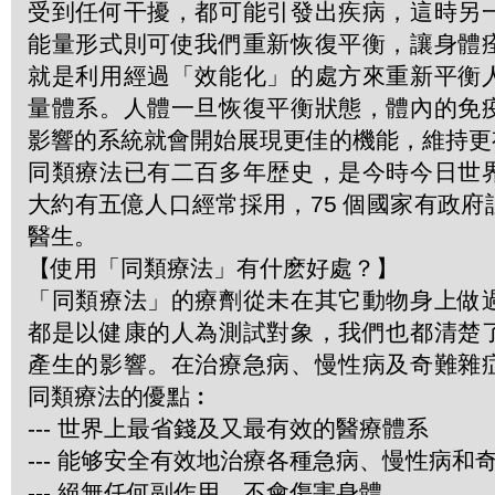
受到任何干擾，都可能引發出疾病，這時另
能量形式則可使我們重新恢復平衡，讓身體
就是利用經過「效能化」的處方來重新平衡
量體系。人體一旦恢復平衡狀態，體內的免
影響的系統就會開始展現更佳的機能，維持更
同類療法已有二百多年歴史，是今時今日世
大約有五億人口經常採用，75 個國家有政
醫生。
【使用「同類療法」有什麽好處？】
「同類療法」的療劑從未在其它動物身上做
都是以健康的人為測試對象，我們也都清楚
產生的影響。在治療急病、慢性病及奇難雜
同類療法的優點︰
--- 世界上最省錢及又最有效的醫療體系
--- 能够安全有效地治療各種急病、慢性病和
--- 絕無任何副作用，不會傷害身體