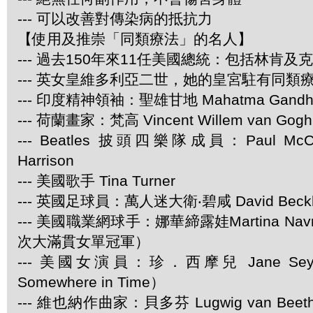
--- 可以改善對傳染病的抵抗力
【使用及推崇「同類療法」的名人】
--- 過去150年來11任美國總統：包括林肯及
--- 英女皇維多利亞二世，她的皇宮駐有同類
--- 印度精神領袖：聖雄甘地 Mahatma Gandh
--- 荷蘭畫家：梵高 Vincent Willem van Gogh
--- Beatles 披頭四樂隊成員：Paul McCar
Harrison
--- 美國歌手 Tina Turner
--- 英國足球員：萬人迷大衛‧碧咸 David Beck
--- 美國職業網球手：娜華締露娃Martina Navra
次大滿貫女單冠軍）
--- 美國女演員：珍．西摩兒 Jane Se
Somewhere in Time）
--- 維也納作曲家：貝多芬 Lugwig van Be