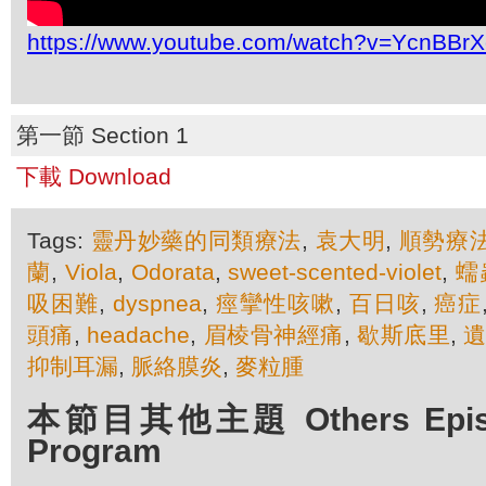
https://www.youtube.com/watch?v=YcnBBrX
第一節 Section 1
下載 Download
Tags:
靈丹妙藥的同類療法
,
袁大明
,
順勢療
蘭
,
Viola
,
Odorata
,
sweet-scented-violet
,
蠕
吸困難
,
dyspnea
,
痙攣性咳嗽
,
百日咳
,
癌症
頭痛
,
headache
,
眉棱骨神經痛
,
歇斯底里
,
抑制耳漏
,
脈絡膜炎
,
麥粒腫
本節目其他主題 Others Episod
Program