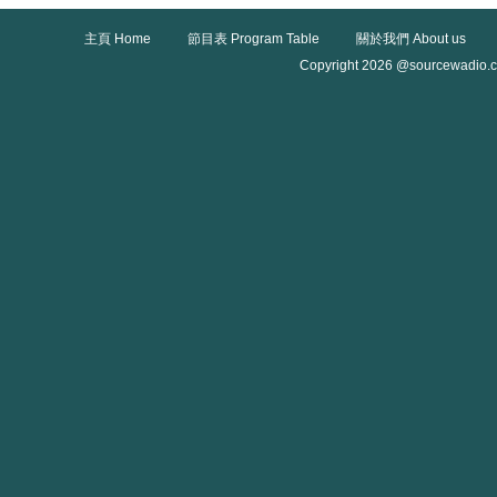
主頁 Home
節目表 Program Table
關於我們 About us
Copyright 2026 @sourcewadio.