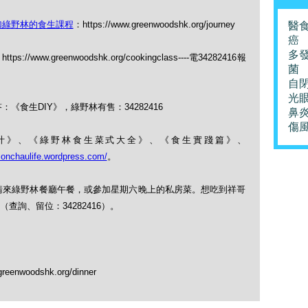
加綠野林的食生課程
：https://www.greenwoodshk.org/journey
醫
癌
多
https://www.greenwoodshk.org/cookingclass----電34282416報
菌
自
光
《食生DIY》，綠野林有售：34282416
鼻
傷
果菜汁》、《綠野林食生菜式大全》、《食生實踐篇》、
monchaulife.wordpress.com/
。
，請來綠野林餐廳午餐，或參加星期六晚上的私房菜。想吃到祥哥
詢、留位：34282416）。
greenwoodshk.org/dinner