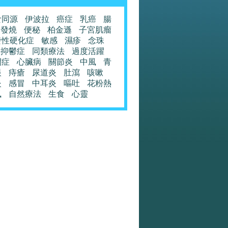
食同源
伊波拉
癌症
乳癌
腸
發燒
便秘
柏金遜
子宮肌瘤
發性硬化症
敏感
濕疹
念珠
抑鬱症
同類療法
過度活躍
閉症
心臟病
關節炎
中風
青
眼
痔瘡
尿道炎
肚瀉
咳嗽
炎
感冒
中耳炎
嘔吐
花粉熱
風
自然療法
生食
心靈