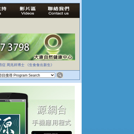
癌症
周兆祥博士
《生食食出新生》