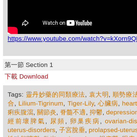
https://www.youtube.com/watch?v=kXorn9Q
第一節 Section 1
下載 Download
Tags:
靈丹妙藥的同類療法
,
袁大明
,
順勢療
合
,
Lilium-Tigrinum
,
Tiger-Lily
,
心臟病
,
heart
痢疾腹瀉
,
關節炎
,
脊髓不適
,
抑鬱
,
depressio
經前壞脾氣
,
尿頻
,
卵巢疾病
,
ovarian-di
uterus-disorders
,
子宮脫垂
,
prolapsed-uteru