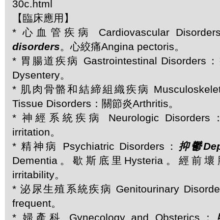
30c.html
【臨床應用】
* 心血管疾病 Cardiovascular Disorde
disorders
。心絞痛Angina pectoris。
* 胃腸道疾病 Gastrointestinal Disorder
Dysentery。
* 肌肉骨骼和結締組織疾病 Musculoskeletal 
Tissue Disorders：關節炎Arthritis。
* 神經系統疾病 Neurologic Disorde
irritation。
* 精神病 Psychiatric Disorders：
抑鬱Depr
Dementia。歇斯底里Hysteria。經前壞脾氣
irritability。
* 泌尿生殖系統疾病 Genitourinary Disorde
frequent。
* 婦產科 Gynecology and Obsterics：