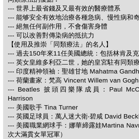
--- 世界上最省錢及又最有效的醫療體系
--- 能够安全有效地治療各種急病、慢性病和
--- 絕無任何副作用，不會傷害身體
--- 可以改善對傳染病的抵抗力
【使用及推崇「同類療法」的名人】
--- 過去150年來11任美國總統：包括林肯及
--- 英女皇維多利亞二世，她的皇宮駐有同類
--- 印度精神領袖：聖雄甘地 Mahatma Gandh
--- 荷蘭畫家：梵高 Vincent Willem van Gogh
--- Beatles 披頭四樂隊成員：Paul McCar
Harrison
--- 美國歌手 Tina Turner
--- 英國足球員：萬人迷大衛‧碧咸 David Beck
--- 美國職業網球手：娜華締露娃Martina Navra
次大滿貫女單冠軍）