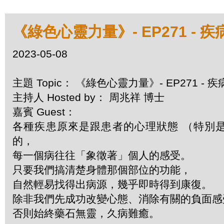
《綠色心靈力量》- EP271 -
2023-05-08
主題 Topic： 《綠色心靈力量》- EP271 -
主持人 Hosted by： 周兆祥 博士
嘉賓 Guest：
各種疾患原來是跟患者的心理狀態 （特別
的，
每一個病往往「象徵著」個人的感受。
只要我們搞清楚身體那個部位的功能，
自然輕易找得出病源，幾乎即時得到康復。
除非我們先成功改變心態、消除有關的負面
否則始終藥石無靈，久病難癒。