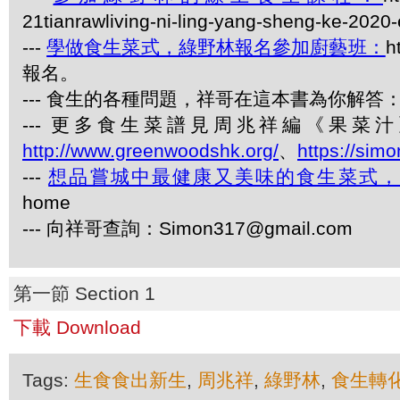
21tianrawliving-ni-ling-yang-sheng-ke-2020
---
學做食生菜式，綠野林報名參加廚藝班：
h
報名。
--- 食生的各種問題，祥哥在這本書為你解答：《
--- 更多食生菜譜見周兆祥編《果
http://www.greenwoodshk.org/
、
https://sim
---
想品嘗城中最健康又美味的食生菜式
home
--- 向祥哥查詢：Simon317@gmail.com
第一節 Section 1
下載 Download
Tags:
生食食出新生
,
周兆祥
,
綠野林
,
食生轉