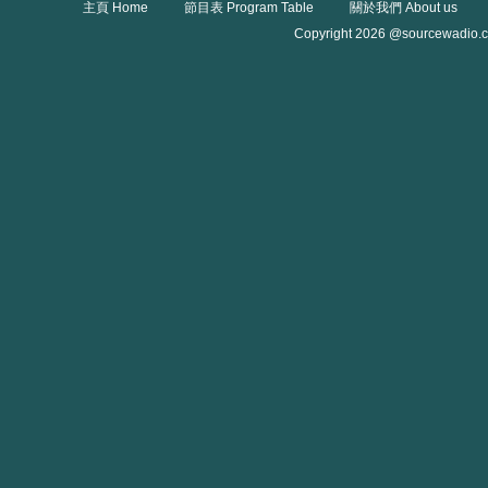
主頁 Home
節目表 Program Table
關於我們 About us
Copyright 2026 @sourcewadio.