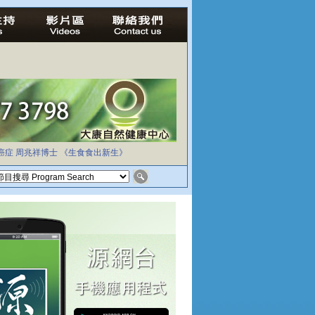
癌症
周兆祥博士
《生食食出新生》