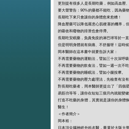
更別提有很多人是長期吃藥，例如高血壓
要大聲警告：90%的藥都不能吃，因為藥
長期吃下來只會讓你的身體愈來愈糟！
降血壓藥可以降低罹患心肌梗塞的機率，
的吸收和廢物的排泄也會停滯。
長期吃安眠藥，負責免疫的淋巴球等於一直
但是明明身體就有病痛、不舒服呀！這時候
岡本醫師在這本書中就要告訴大家：
不再需要藥物的運動法，譬如三十次深呼吸
不再需要藥物的飲食法，譬如一週一次不吃
不再需要藥物的睡眠法，譬如小腿按摩。
不再需要藥物的壓力處理法，先檢查有沒有
對長期吃藥者，岡本醫師更提出了「四個
易筋功等等，讓你在短短三個月內就能變健
打造不吃藥的身體，其實就是讓你的身體
醫生！
＜作者簡介＞
岡本裕：
日本頂尖腦神經外科名醫，畢業於大阪大