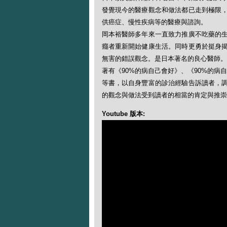
發覺現今的醫療觀念和做法都已走到極限
供癌症、慢性疾病等的醫療與諮詢。
岡本裕醫師多年來一直致力推廣不吃藥的
癮者重新開始健康生活。同時更勇於挺身
無害的錯誤觀念。是日本著名的良心醫師。
著有《90%的病自己會好》、《90%的病
等書，以自身豐富的診治經驗告訴讀者，
的觀念與做法受到讀者的相當的肯定與推崇
Youtube 版本: