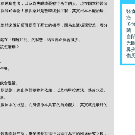
、糖尿病患者，以及為失眠或憂鬱症所苦的人。現在岡本裕醫師
物就等於毒物！很多藥只是暫時緩解症狀，其實根本不能治病，
醫
癌
多
但整體來說卻反而提高了死亡的機率，因為血液循環變差，養分
菌
自
處在「爛醉如泥」的狀態，結果壽命就會減少。
光
該怎麼辦？
鼻
傷
。
午餐。
飲食過量。
星期法則」終止你對藥物的依賴，以及指甲按摩法、熱冷水澡、
康。
恢復原本的狀態。而身體原本具有的自癒能力，其實就是最好的
學醫學部研究所，畢業後長期進行以癌症為主的臨床研究之後，