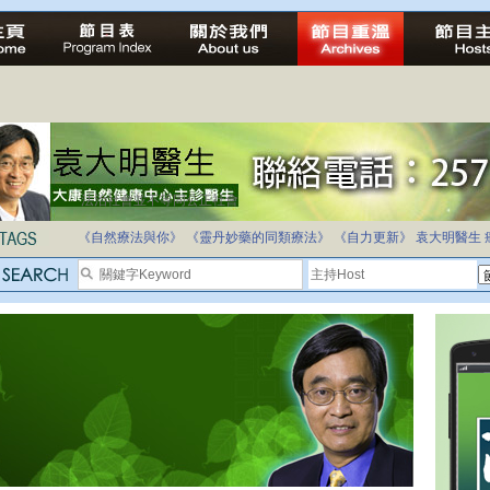
法治社會並不等同公正社會
自家教育合法化-推動多元化教育，全民學卷制
《自然療法與你》
《靈丹妙藥的同類療法》
《自力更新》
袁大明醫生