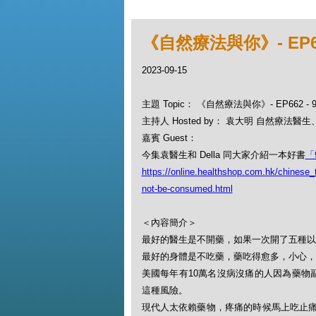
《自然療法與你》- EP6
2023-09-15
主題 Topic： 《自然療法與你》- EP662
主持人 Hosted by： 袁大明 自然療法醫生、D
嘉賓 Guest：
今集袁醫生和 Della 同大家介紹一本好書
「
https://online.healthshop.com.hk/chinese_
not-be-consumed.html
＜內容簡介＞
最好的醫生是不開藥，如果一次開了五種以
最好的身體是不吃藥，藥吃得愈多，小心，
美國每年有10萬名沒病沒痛的人因為藥物
這種風險。
現代人太依賴藥物，疼痛的時候馬上吃止