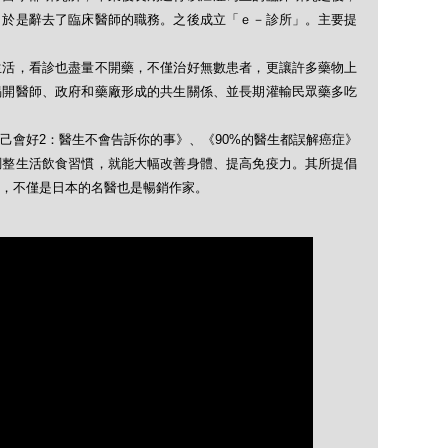
，於是辭去了臨床醫師的職務。之後成立「ｅ－診所」。主要提
生活，看診也盡量不開藥，不僅治好無數患者，更讓許多藥物上
揭開醫師、政府和藥廠形成的共生關係、並長期灌輸民眾藥多吃
自己會好2：醫生不會告訴你的事》、《90%的醫生都誤解癌症》
調整生活飲食習慣，就能大幅改善身體、提高免疫力。其所提倡
，不僅是日本的名醫也是暢銷作家。