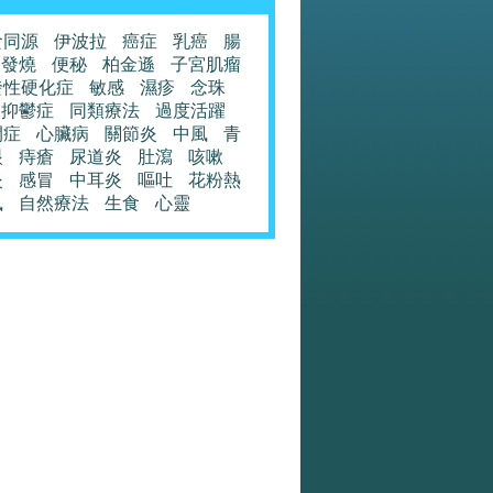
食同源
伊波拉
癌症
乳癌
腸
發燒
便秘
柏金遜
子宮肌瘤
發性硬化症
敏感
濕疹
念珠
抑鬱症
同類療法
過度活躍
閉症
心臟病
關節炎
中風
青
眼
痔瘡
尿道炎
肚瀉
咳嗽
炎
感冒
中耳炎
嘔吐
花粉熱
風
自然療法
生食
心靈