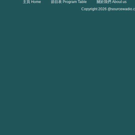
主頁 Home
節目表 Program Table
關於我們 About us
Copyright 2026 @sourcewadio.