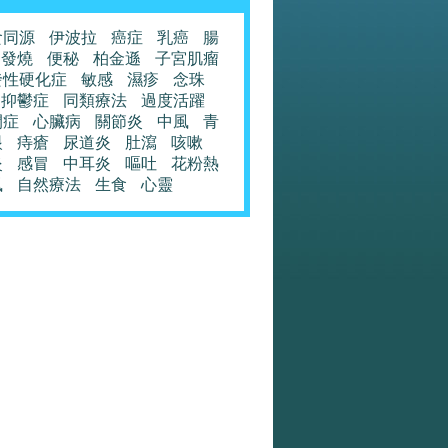
食同源
伊波拉
癌症
乳癌
腸
發燒
便秘
柏金遜
子宮肌瘤
發性硬化症
敏感
濕疹
念珠
抑鬱症
同類療法
過度活躍
閉症
心臟病
關節炎
中風
青
眼
痔瘡
尿道炎
肚瀉
咳嗽
炎
感冒
中耳炎
嘔吐
花粉熱
風
自然療法
生食
心靈