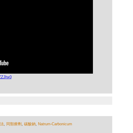
ZZJhx0
法
,
同類療劑
,
碳酸鈉
,
Natrum-Carbonicum