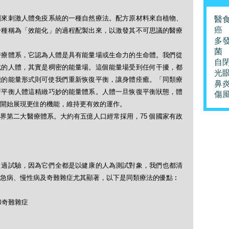
劑來刺激人體免疫系統的一種自然療法。配方原材料來自植物、
醫
癌
一種稱為「效能化」的過程配製出來，以激發其不可思議的醫療
多
菌
醫療體系，它認為人體是具有能量場或生命力的生命體。我們從
自
式的人體，其實是稠密的能量場。這個能量場受到任何干擾，都
光
能的能量形式則可使我們重新恢復平衡，讓身體痊癒。「同類療
鼻
新平衡人體這精緻巧妙的能量體系。人體一旦恢復平衡狀態，體
傷
開始展現更佳的機能，維持更有效的運作。
界第二大醫療體系。大約有五億人口經常採用，75 個國家有政
做過試驗，因為它們全都是以健康的人為測試對象，我們也都清
急病、慢性病及奇難雜症尤其顯著，以下是同類療法的優點︰
和奇難雜症