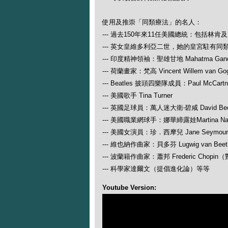
使用及推崇「同類療法」的名人：
--- 過去150年來11任美國總統：包括林肯
--- 英女皇維多利亞二世，她的皇宮駐有同
--- 印度精神領袖：聖雄甘地 Mahatma Gand
--- 荷蘭畫家：梵高 Vincent Willem van Go
--- Beatles 披頭四樂隊成員：Paul McCartney
--- 美國歌手 Tina Turner
--- 英國足球員：萬人迷大衛‧碧咸 David Be
--- 美國職業網球手：娜華締露娃Martina N
--- 美國女演員：珍．西摩兒 Jane Seymour
--- 維也納作曲家：貝多芬 Lugwig van
--- 波蘭籍作曲家：蕭邦 Frederic Ch
--- 科學家達爾文（提倡進化論）等等
Youtube Version: