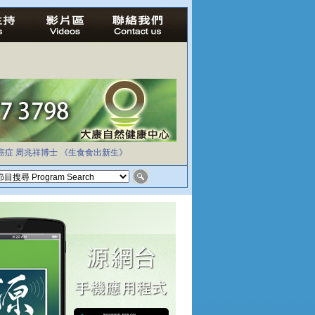
癌症
周兆祥博士
《生食食出新生》