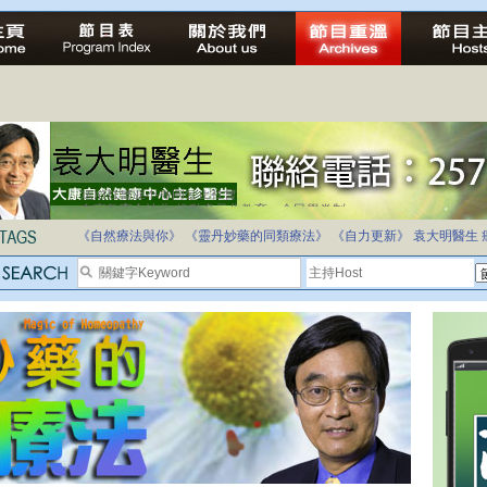
自家教育合法化-推動多元化教育，全民學卷制
《自然療法與你》
《靈丹妙藥的同類療法》
《自力更新》
袁大明醫生