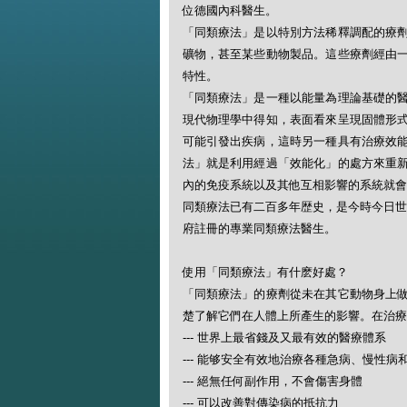
位德國內科醫生。
「同類療法」是以特別方法稀釋調配的療
礦物，甚至某些動物製品。這些療劑經由
特性。
「同類療法」是一種以能量為理論基礎的
現代物理學中得知，表面看來呈現固體形
可能引發出疾病，這時另一種具有治療效
法」就是利用經過「效能化」的處方來重
內的免疫系統以及其他互相影響的系統就會
同類療法已有二百多年歴史，是今時今日世
府註冊的專業同類療法醫生。
使用「同類療法」有什麽好處？
「同類療法」的療劑從未在其它動物身上
楚了解它們在人體上所產生的影響。在治療
--- 世界上最省錢及又最有效的醫療體系
--- 能够安全有效地治療各種急病、慢性病
--- 絕無任何副作用，不會傷害身體
--- 可以改善對傳染病的抵抗力