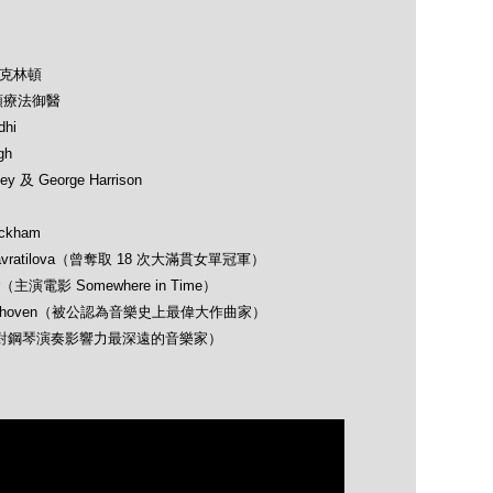
及克林頓
類療法御醫
hi
gh
 及 George Harrison
ckham
avratilova（曾奪取 18 次大滿貫女單冠軍）
（主演電影 Somewhere in Time）
 Beethoven（被公認為音樂史上最偉大作曲家）
opin（對鋼琴演奏影響力最深遠的音樂家）