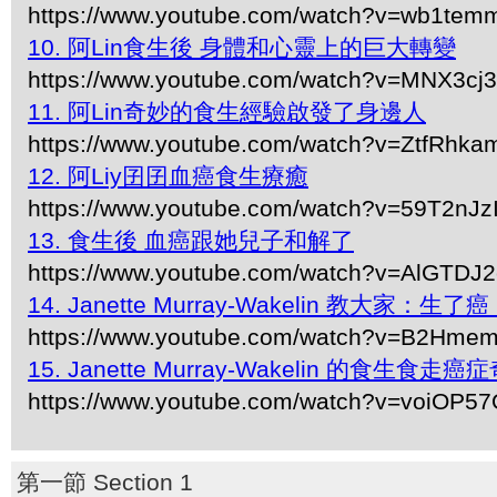
https://www.youtube.com/watch?v=wb1te
10. 阿Lin食生後 身體和心靈上的巨大轉變
https://www.youtube.com/watch?v=MNX3c
11. 阿Lin奇妙的食生經驗啟發了身邊人
https://www.youtube.com/watch?v=ZtfRhka
12. 阿Liy囝囝血癌食生療癒
https://www.youtube.com/watch?v=59T2nJz
13. 食生後 血癌跟她兒子和解了
https://www.youtube.com/watch?v=AlGTDJ
14. Janette Murray-Wakelin 教大家：
https://www.youtube.com/watch?v=B2Hme
15. Janette Murray-Wakelin 的食生食走癌
https://www.youtube.com/watch?v=voiOP5
第一節 Section 1