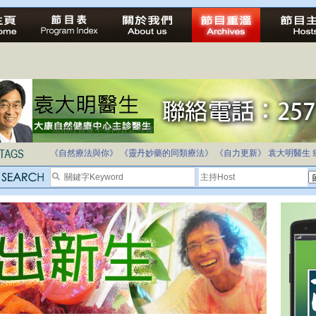
法治社會並不等同公正社會
自家教育合法化-推動多元化教育，全民學卷制
《自然療法與你》
《靈丹妙藥的同類療法》
《自力更新》
袁大明醫生