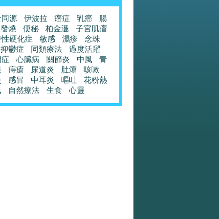
食同源
伊波拉
癌症
乳癌
腸
發燒
便秘
柏金遜
子宮肌瘤
發性硬化症
敏感
濕疹
念珠
抑鬱症
同類療法
過度活躍
閉症
心臟病
關節炎
中風
青
眼
痔瘡
尿道炎
肚瀉
咳嗽
炎
感冒
中耳炎
嘔吐
花粉熱
風
自然療法
生食
心靈