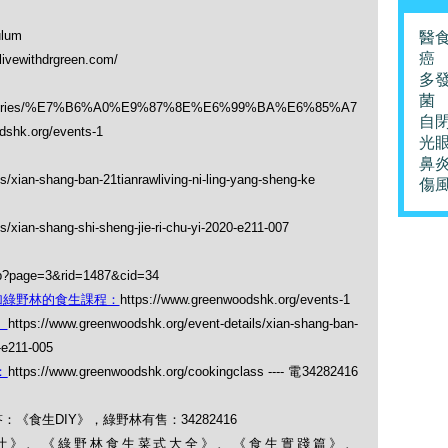
ulum
醫
癌
alivewithdrgreen.com/
多
菌
/categories/%E7%B6%A0%E9%87%8E%E6%99%BA%E6%85%A7
自
dshk.org/events-1
光
鼻
s/xian-shang-ban-21tianrawliving-ni-ling-yang-sheng-ke
傷
/xian-shang-shi-sheng-jie-ri-chu-yi-2020-e211-007
hp?page=3&rid=1487&cid=34
加綠野林的食生課程：
https://www.greenwoodshk.org/events-1
：
https://www.greenwoodshk.org/event-details/xian-shang-ban-
-e211-005
：
https://www.greenwoodshk.org/cookingclass ---- 電34282416
《食生DIY》，綠野林有售：34282416
果菜汁》、《綠野林食生菜式大全》、《食生實踐篇》、