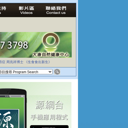
癌症
周兆祥博士
《生食食出新生》