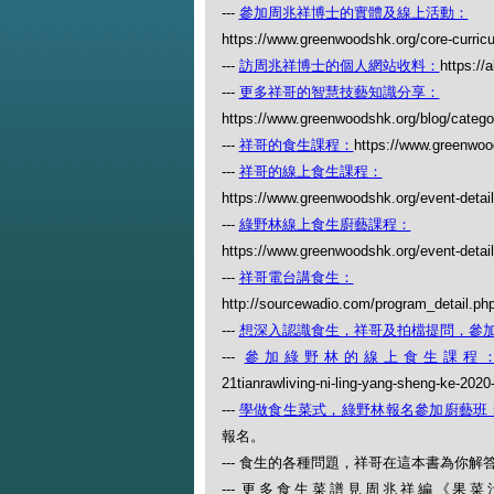
---
參加周兆祥博士的實體及線上活動：
https://www.greenwoodshk.org/core-curric
---
訪周兆祥博士的個人網站收料：
https://
---
更多祥哥的智慧技藝知識分享：
https://www.greenwoodshk.org/blog
---
祥哥的食生課程：
https://www.greenwoo
---
祥哥的線上食生課程：
https://www.greenwoodshk.org/event-detail
---
綠野林線上食生廚藝課程：
https://www.greenwoodshk.org/event-details
---
祥哥電台講食生：
http://sourcewadio.com/program_detail.p
---
想深入認識食生，祥哥及拍檔提問，參
---
參加綠野林的線上食生課程
21tianrawliving-ni-ling-yang-sheng-ke-2020
---
學做食生菜式，綠野林報名參加廚藝班
報名。
--- 食生的各種問題，祥哥在這本書為你解答：
--- 更多食生菜譜見周兆祥編《