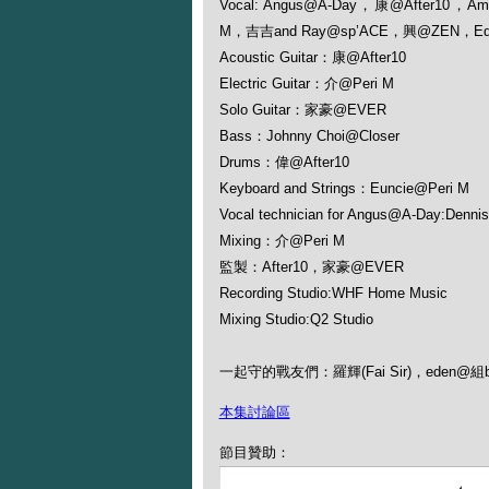
Vocal: Angus@A-Day，康@After10，A
M，吉吉and Ray@sp’ACE，興@ZEN，E
Acoustic Guitar：康@After10
Electric Guitar：介@Peri M
Solo Guitar：家豪@EVER
Bass：Johnny Choi@Closer
Drums：偉@After10
Keyboard and Strings：Euncie@Peri M
Vocal technician for Angus@A-Day:Denni
Mixing：介@Peri M
監製：After10，家豪@EVER
Recording Studio:WHF Home Music
Mixing Studio:Q2 Studio
一起守的戰友們：羅輝(Fai Sir)，eden
本集討論區
節目贊助：