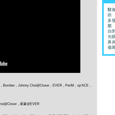
醫
癌
多
菌
自
光
鼻
傷
，Bomber，J­ohnny Choi@Closer，EVER，PeriM，sp‘ACE，
Choi@Closer，家豪@EVER