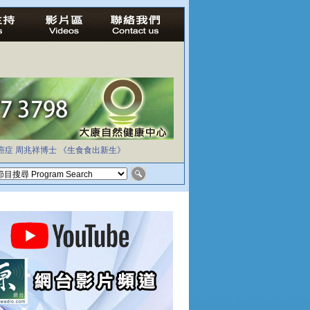
癌症
周兆祥博士
《生食食出新生》