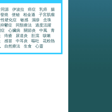
食同源
伊波拉
癌症
乳癌
腸
發燒
便秘
柏金遜
子宮肌瘤
發性硬化症
敏感
濕疹
念珠
抑鬱症
同類療法
過度活躍
閉症
心臟病
關節炎
中風
青
眼
痔瘡
尿道炎
肚瀉
咳嗽
炎
感冒
中耳炎
嘔吐
花粉熱
風
自然療法
生食
心靈