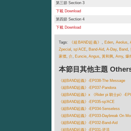
第三節 Section 3
下載 Download
第四節 Section 4
下載 Download
Tags:
《組BAND起義》
,
Eden
,
Aeolus
,
Zpecial
,
sp‘ACE
,
Band-Aid
,
A-Day
,
Band
,
家傑
,
介
,
Euncie
,
Angus
,
黃和興
,
Amy
,
爆
本節目其他主題 Others Ep
《組BAND起義》-EP038-The Message
《組BAND起義》-EP037-Pandora
《組BAND起義》x 《Rider pi 騎士pi》-E
《組BAND起義》-EP035-sp'ACE
《組BAND起義》-EP034-Senseless
《組BAND起義》-EP033-Daybreak On Mo
《組BAND起義》-EP032-Band-Aid
《組BAND起義》-EP031-逆流