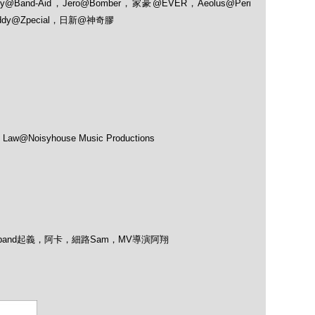
my@Band-Aid，Jero@­Bomber，家豪@EVER，Aeolus@Peri
ddy@Zpecial，日新@神奇膠
s Law@Noisyhouse Music Productions
@組band起義，阿卡，細路Sam，MV導演阿翔