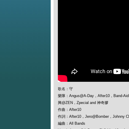
歌名：守
樂隊：Angus@A-Day，After10，Band-Aid
興@ZEN，Zpecial and 神奇膠
作曲：After10
作詞：After10，Jero@Bomber，Johnny 
編曲：All Bands