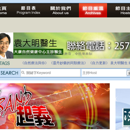
自家教育合法化-推動多元化教育，全民學卷制
《自然療法與你》
《靈丹妙藥的同類療法》
《自力更新》
袁大明醫生