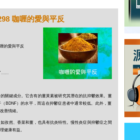
298 咖喱的愛與平反
 咖喱的愛與平反
...
中的關鍵成分。它含有的薑黃素被研究其潛在的抗抑鬱效果。薑
（BDNF）的水平，而這在抑鬱症患者中通常較低。此外，薑
改善情緒。
，如孜然、香菜和薑，也具有抗炎特性。慢性炎症與抑鬱症之間
理健康有益。