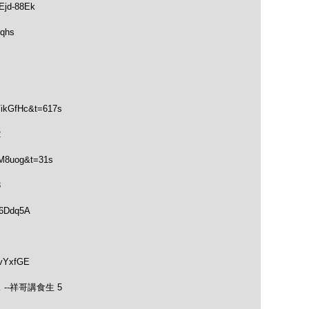
jd-88Ek
qhs
VikGfHc&t=617s
2
vM8uog&t=31s
3
-6Ddq5A
YvYxfGE
--祥哥講食生 5