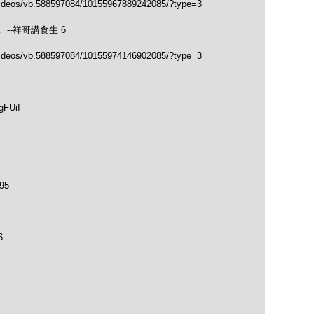
videos/vb.588597084/10155967889242085/?type=3
--祥哥講食生 6
videos/vb.588597084/10155974146902085/?type=3
gFUiI
95
6