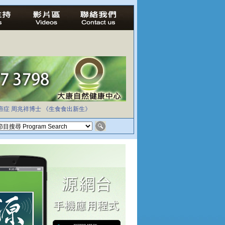
癌症
周兆祥博士
《生食食出新生》