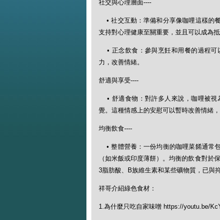
社交與心理層面----
• 社交互動：準備和分享像咖哩這樣的
支持對心理健康至關重要，並且可以成為抵
• 正念飲食：參與烹飪和用餐的過程可
力，改善情緒。
舒適與享受----
• 舒適食物：對許多人來說，咖哩被視
覺。這種情感上的安慰可以暫時改善情緒，
均衡飲食----
• 整體營養：一份均衡的咖哩菜餚通常
（如米飯或印度薄餅）。均衡的飲食對於保持
3脂肪酸、B族維生素和某些礦物質，已與
祥哥介紹綠色食材：
1.為什麼只吃自家味噌 https://youtu.be/Kc