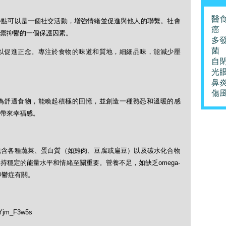
醫
餐點可以是一個社交活動，增強情緒並促進與他人的聯繫。社會
癌
禦抑鬱的一個保護因素。
多
菌
以促進正念。專注於食物的味道和質地，細細品味，能減少壓
自
光
鼻
傷
為舒適食物，能喚起積極的回憶，並創造一種熟悉和溫暖的感
帶來幸福感。
包含各種蔬菜、蛋白質（如雞肉、豆腐或扁豆）以及碳水化合物
穩定的能量水平和情緒至關重要。營養不足，如缺乏omega-
抑鬱症有關。
Yjm_F3w5s