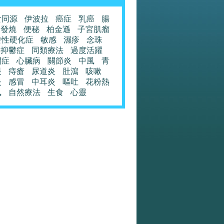
食同源
伊波拉
癌症
乳癌
腸
發燒
便秘
柏金遜
子宮肌瘤
發性硬化症
敏感
濕疹
念珠
抑鬱症
同類療法
過度活躍
閉症
心臟病
關節炎
中風
青
眼
痔瘡
尿道炎
肚瀉
咳嗽
炎
感冒
中耳炎
嘔吐
花粉熱
風
自然療法
生食
心靈