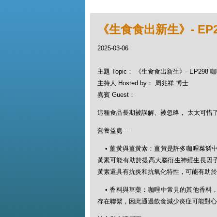
《生食食出新生》- EP
2025-03-06
主題 Topic： 《生食食出新生》- EP298
主持人 Hosted by： 周兆祥 博士
嘉賓 Guest：
這種食品長期被誤解、被忽略， 太太可惜了...
營養益處----
• 薑黃與薑黃素：薑黃是許多咖哩菜餚
黃素可能有助於提高大腦衍生神經生長因子
黃素還具有抗炎和抗氧化特性，可能有助於
• 香料與草藥：咖哩中常見的其他香料
存在聯繫，因此通過飲食減少炎症可能對心