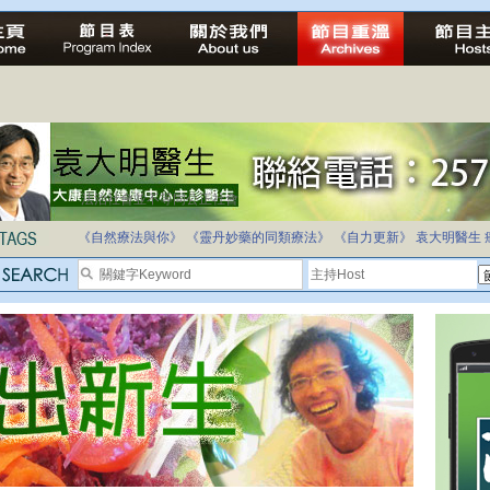
自家教育合法化-推動多元化教育，全民學卷制
《自然療法與你》
《靈丹妙藥的同類療法》
《自力更新》
袁大明醫生