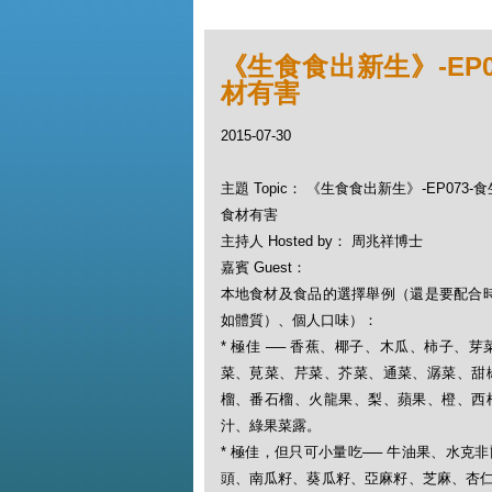
《生食食出新生》-EP
材有害
2015-07-30
主題 Topic： 《生食食出新生》-EP073
食材有害
主持人 Hosted by： 周兆祥博士
嘉賓 Guest：
本地食材及食品的選擇舉例（還是要配合
如體質）、個人口味）：
* 極佳 ── 香蕉、椰子、木瓜、柿子
菜、莧菜、芹菜、芥菜、通菜、潺菜、甜
榴、番石榴、火龍果、梨、蘋果、橙、西
汁、綠果菜露。
* 極佳，但只可小量吃── 牛油果、水
頭、南瓜籽、葵瓜籽、亞麻籽、芝麻、杏