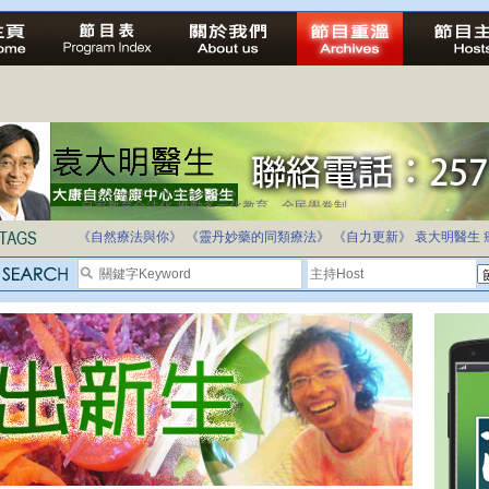
自家教育合法化-推動多元化教育，全民學卷制
《自然療法與你》
《靈丹妙藥的同類療法》
《自力更新》
袁大明醫生