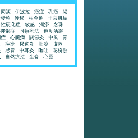
食同源
伊波拉
癌症
乳癌
腸
發燒
便秘
柏金遜
子宮肌瘤
發性硬化症
敏感
濕疹
念珠
抑鬱症
同類療法
過度活躍
閉症
心臟病
關節炎
中風
青
眼
痔瘡
尿道炎
肚瀉
咳嗽
炎
感冒
中耳炎
嘔吐
花粉熱
風
自然療法
生食
心靈