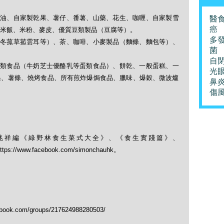
壓食油、自家製乾果、薯仔、番薯、山藥、花生、咖喱、自家製雪
醫
癌
米飯、米粉、麥皮、優質豆類製品（豆腐等）。
多
類（冬菰草菰雲耳等）、茶、咖啡、小麥製品（麵條、麵包等）、
菌
自
、奶類食品（牛奶芝士優酪乳等蛋類食品）、餅乾、一般蛋糕、一
光
果、薯條、燒烤食品、所有煎炸爆焗食品、臘味、爆穀、微波爐
鼻
傷
兆祥編《綠野林食生菜式大全》、《食生實踐篇》、
； https://www.facebook.com/simonchauhk。
.com/groups/217624988280503/