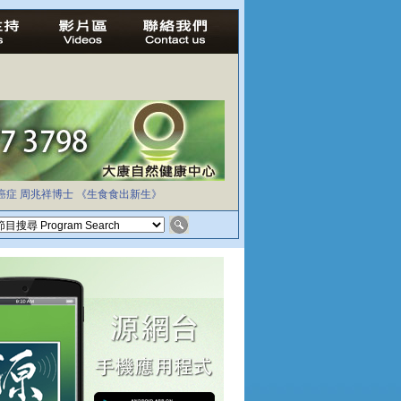
癌症
周兆祥博士
《生食食出新生》