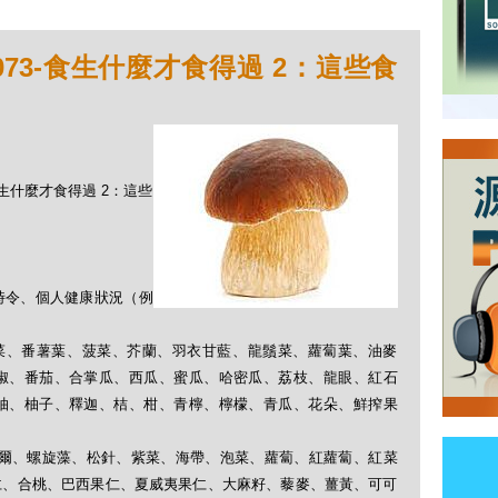
073-食生什麼才食得過 2：這些食
-食生什麼才食得過 2：這些
時令、個人健康狀況（例
、芽菜、番薯葉、菠菜、芥蘭、羽衣甘藍、龍鬚菜、蘿蔔葉、油麥
椒、番茄、合掌瓜、西瓜、蜜瓜、哈密瓜、荔枝、龍眼、紅石
柚、柚子、釋迦、桔、柑、青檸、檸檬、青瓜、花朵、鮮搾果
克非爾、螺旋藻、松針、紫菜、海帶、泡菜、蘿蔔、紅蘿蔔、紅菜
仁、合桃、巴西果仁、夏威夷果仁、大麻籽、藜麥、薑黃、可可