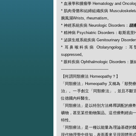
* 血液學和腫瘤學 Hematology and Oncol
* 肌肉骨骼和結締組織疾病 Musculoskeletal a
腕風濕Wrists, rheumatism。
* 神經系統疾病 Neurologic Disorders：
頭痛
* 精神病 Psychiatric Disorders：歇斯底里H
* 泌尿生殖系統疾病 Genitourinary Disorde
* 耳鼻喉科疾病 Otolaryngology：耳
suppressed。
* 眼科疾病 Ophthalmologic Disorders：
---------------------------------------
【何謂同類療法 Homeopathy？】
「同類療法」Homeopathy 又稱為
治」。一手創立「同類療法」，並且不斷宣揚此一
位德國內科醫生。
「同類療法」是以特別方法稀釋調配的療
礦物，甚至某些動物製品。這些療劑經由
特性。
「同類療法」是一種以能量為理論基礎的
現代物理學中得知，表面看來呈現固體形