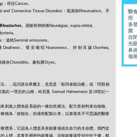
ogy：癌症Cancer。
nd Connective Tissue Disorders：風濕病Rheumatism。手
醫
癌
多
Headaches
。眉棱骨神經痛Neuralgias, supra-orbital。
菌
ysteria。
自
rs：遺精Seminal emissions。
光
聾Deafness。聲音嘶啞Hoarseness。抑制耳漏Otorrhea,
鼻
傷
脈絡膜炎Choroiditis。麥粒腫Styes。
「順勢療法」，這詞源自希臘文，意思是「相同者能治癒」或「同類相
理念的山姆．哈尼曼 Samuel Hahnemann 是18世紀一
劑來刺激人體免疫系統的一種自然療法。配方原材料來自植物、
一種稱為「效能化」的過程配製出來，以激發其不可思議的醫療
醫療體系，它認為人體是具有能量場或生命力的生命體。我們從
式的人體，其實是稠密的能量場。這個能量場受到任何干擾，都