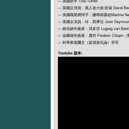
--- 美國歌手 Tina Turner
--- 英國足球員：萬人迷大衛‧碧咸 David Be
--- 美國職業網球手：娜華締露娃Martina N
--- 美國女演員：珍．西摩兒 Jane Seymour
--- 維也納作曲家：貝多芬 Lugwig van
--- 波蘭籍作曲家：蕭邦 Frederic Ch
--- 科學家達爾文（提倡進化論）等等
Youtube 版本: