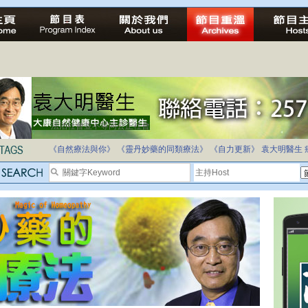
法治社會並不等同公正社會
自家教育合法化-推動多元化教育，全民學卷制
《自然療法與你》
《靈丹妙藥的同類療法》
《自力更新》
袁大明醫生