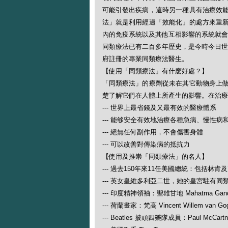
可能引發出疾病，這時另一種具有治療效
法」就是利用經過「效能化」的處方來重
內的免疫系統以及其他互相影響的系統就會
同類療法已有二百多年歴史，是今時今日世
府註冊的專業同類療法醫生。
【使用「同類療法」有什麽好處？】
「同類療法」的療劑從未在其它動物身上
楚了解它們在人體上所產生的影響。在治療
--- 世界上最省錢及又最有效的醫療體系
--- 能够安全有效地治療各種急病、慢性病
--- 絕無任何副作用，不會傷害身體
--- 可以改善對傳染病的抵抗力
【使用及推崇「同類療法」的名人】
--- 過去150年來11任美國總統：包括林肯
--- 英女皇維多利亞二世，她的皇宮駐有同
--- 印度精神領袖：聖雄甘地 Mahatma Gand
--- 荷蘭畫家：梵高 Vincent Willem van Go
--- Beatles 披頭四樂隊成員：Paul McCartney