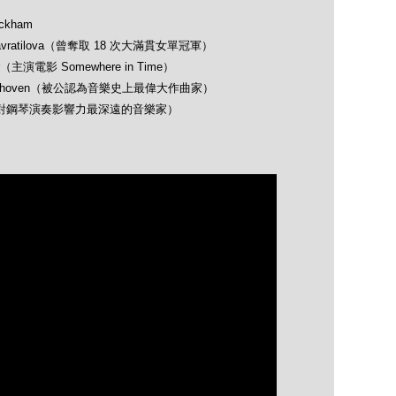
ckham
avratilova（曾奪取 18 次大滿貫女單冠軍）
（主演電影 Somewhere in Time）
 Beethoven（被公認為音樂史上最偉大作曲家）
opin（對鋼琴演奏影響力最深遠的音樂家）