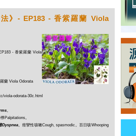
 EP183 - 香紫羅蘭 Viola
83 - 香紫羅蘭 Viola
ola Odorata
c/viola-odorata-30c.html
rms
。
悸Palpitations。
Dyspnea
。痙攣性咳嗽Cough, spasmodic。百日咳Whooping