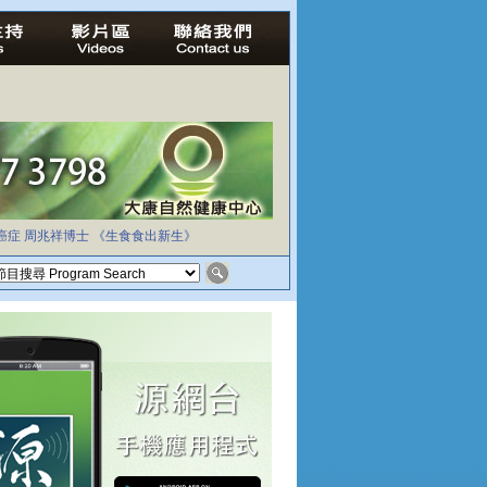
癌症
周兆祥博士
《生食食出新生》