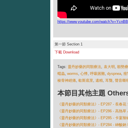
https://www.youtube.com/watch?v=YcnBBr
第一節 Section 1
下載 Download
Tags:
靈丹妙藥的同類療法
,
袁大明
,
順勢
蠕蟲
,
worms
,
心悸
,
呼吸困難
,
dyspnea
,
痙
棱骨神經痛
,
歇斯底里
,
遺精
,
耳聾
,
聲音嘶
本節目其他主題 Others Ep
《靈丹妙藥的同類療法》- EP287 - 長春花 Semp
《靈丹妙藥的同類療法》- EP286 - 高熱草 Ang
《靈丹妙藥的同類療法》- EP285 - 卡宴辣椒 C
《靈丹妙藥的同類療法》- EP284 - 砷酸鈉 Nat