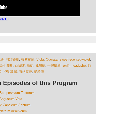
Xcli8
療法
,
同類療劑
,
香紫羅蘭
,
Viola
,
Odorata
,
sweet-scented-violet
,
攣性咳嗽
,
百日咳
,
癌症
,
風濕病
,
手腕風濕
,
頭痛
,
headache
,
眉
啞
,
抑制耳漏
,
脈絡膜炎
,
麥粒腫
isodes of this Program
ervivum Tectorum
ustura Vera
apsicum Annuum
rum Arsenicum