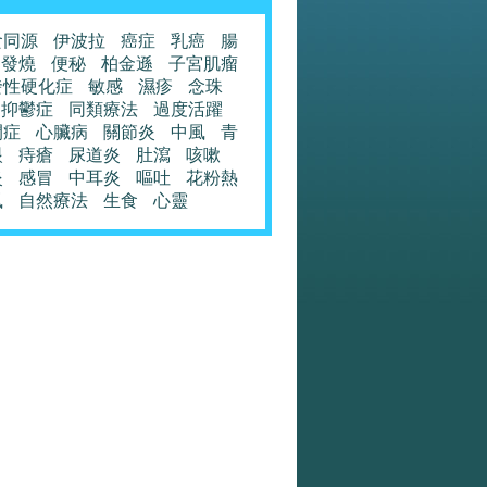
食同源
伊波拉
癌症
乳癌
腸
發燒
便秘
柏金遜
子宮肌瘤
發性硬化症
敏感
濕疹
念珠
抑鬱症
同類療法
過度活躍
閉症
心臟病
關節炎
中風
青
眼
痔瘡
尿道炎
肚瀉
咳嗽
炎
感冒
中耳炎
嘔吐
花粉熱
風
自然療法
生食
心靈