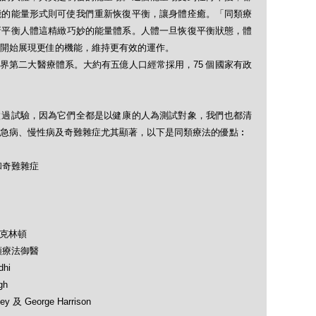
能的能量形式則可使我們重新恢復平衡，讓身體痊癒。「同類療
新平衡人體這精緻巧妙的能量體系。人體一旦恢復平衡狀態，體
開始展現更佳的機能，維持更有效的運作。
界第二大醫療體系。大約有五億人口經常採用，75 個國家有政
做過試驗，因為它們全都是以健康的人為測試對象，我們也都清
急病、慢性病及奇難雜症尤其顯著，以下是同類療法的優點︰
和奇難雜症
及克林頓
類療法御醫
hi
gh
 及 George Harrison